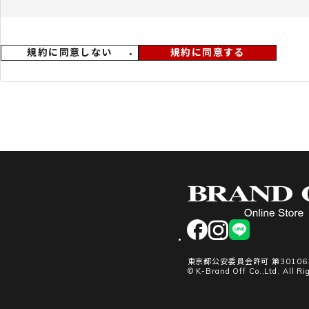
4.「BRAND OFFメンバーズ」の名称が変更された場合でも、本規
第2条（入会申込み）
規約に同意しない
規約に同意する
1.入会申込みは、申込者本人のみが行えるものとし、真実かつ正確
します。本人確認書類の提示を求める場合があります。
第3条（メンバーズカードの発行・貸与）
1.メンバーズカードは、物理的なカード（以下「カード」）及びス
カード」）の2種類です。
2.当社およびFCは、1会員につき1つのメンバーズカードを貸与し、
3.モバイルカードは、マイページへの登録により利用可能となります
4.カード裏面に自署のうえ、会員本人の責任で管理するものとします
5.メンバーズカードは本人専用であり、第三者への譲渡・貸与・担保
facebook
instagram
LINE
第4条（メンバーズカードの利用）
1.カード提示により、商品購入・買取成約時に特典を利用できます
東京都公安委員会許可 第301061
り適用されます。
© K-Brand Off Co.,Ltd. All Ri
2.本人確認を行う場合があり、本人確認ができない場合は特典利用を