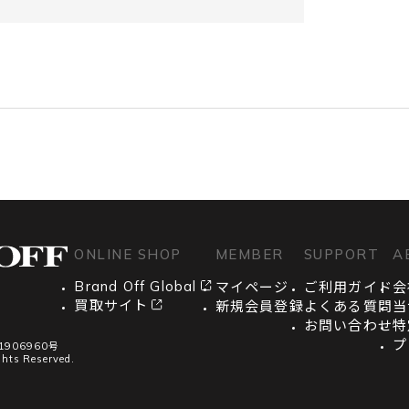
約は継続して適用されます。
な情報を提供し、必要項目を漏れなく登録するものと
マートフォンで表示するバーコード（以下「モバイル
所有権は当社に帰属します。
。
。
ONLINE SHOP
MEMBER
SUPPORT
A
提供等はできません。
Brand Off Global
マイページ
ご利用ガイド
会
買取サイト
新規会員登録
よくある質問
当
お問い合わせ
特
（精算前のみ）。オンラインストアではログインによ
プ
906960号
ghts Reserved.
お断りすることがあります。