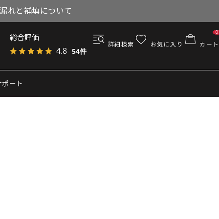
与漏れと補填について
0
総合評価
詳細検索
お気に入り
カート
4.8
54件
サポート