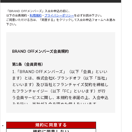
「BRAND OFFメンバーズ」入会お申込の前に、
以下の会員規約・
利用規約
・
プライバシーポリシー
を必ずお読み下さい。
ご同意いただける方は、「同意する」をクリックして入会お申込フォームへお進み
下さい。
BRAND OFFメンバーズ会員規約
第1条（会員資格）
1.「BRAND OFFメンバーズ」（以下「会員」といい
ます）とは、株式会社K-ブランドオフ（以下「当社」
といいます）及び当社とフランチャイズ契約を締結し
たフランチャイジー（以下「FC」といいます）が行
う会員サービスに関し、本規約を承諾の上、入会申込
みを行い、当社が入会を認めた個人をいいます。
2.入会資格は、当社独自の審査基準を満たした日本国
内に住所を有し、かつ在住の個人を対象とします。
3.会員サービスは、会員取扱店舗、国内向け公式オン
規約に同意する
ラインストア、宅配買取・出張買取・催事買取でご利
規約に同意しない