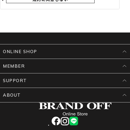
用いただけるサービスです。
4.「BRAND OFFメンバーズ」の名称が変更された場
合でも、本規約は継続して適用されます。
第2条（入会申込み）
1.入会申込みは、申込者本人のみが行えるものとし、
真実かつ正確な情報を提供し、必要項目を漏れなく登
録するものとします。本人確認書類の提示を求める場
ONLINE SHOP
合があります。
MEMBER
第3条（メンバーズカードの発行・貸与）
1.メンバーズカードは、物理的なカード（以下「カー
SUPPORT
ド」）及びスマートフォンで表示するバーコード（以
下「モバイルカード」）の2種類です。
ABOUT
2.当社およびFCは、1会員につき1つのメンバーズカ
ードを貸与し、所有権は当社に帰属します。
3.モバイルカードは、マイページへの登録により利用
可能となります。
facebook
instagram
LINE
4.カード裏面に自署のうえ、会員本人の責任で管理す
るものとします。