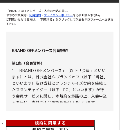
「BRAND OFFメンバーズ」入会お申込の前に、
以下の会員規約・
利用規約
・
プライバシーポリシー
を必ずお読み下さい。
ご同意いただける方は、「同意する」をクリックして入会お申込フォームへお進み
下さい。
BRAND OFFメンバーズ会員規約
第1条（会員資格）
1.「BRAND OFFメンバーズ」（以下「会員」といい
ます）とは、株式会社K-ブランドオフ（以下「当社」
といいます）及び当社とフランチャイズ契約を締結し
たフランチャイジー（以下「FC」といいます）が行
う会員サービスに関し、本規約を承諾の上、入会申込
みを行い、当社が入会を認めた個人をいいます。
2.入会資格は、当社独自の審査基準を満たした日本国
内に住所を有し、かつ在住の個人を対象とします。
3.会員サービスは、会員取扱店舗、国内向け公式オン
規約に同意する
ラインストア、宅配買取・出張買取・催事買取でご利
規約に同意しない