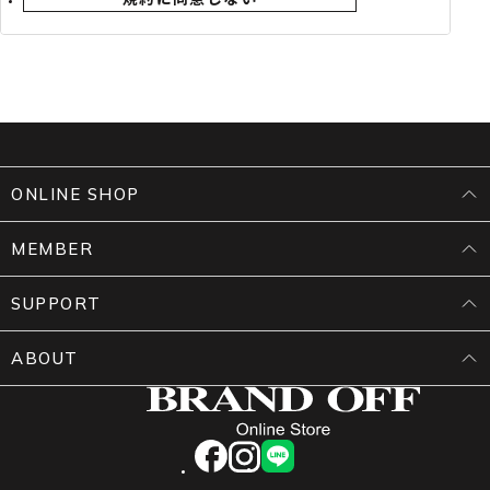
用いただけるサービスです。
4.「BRAND OFFメンバーズ」の名称が変更された場
合でも、本規約は継続して適用されます。
第2条（入会申込み）
1.入会申込みは、申込者本人のみが行えるものとし、
真実かつ正確な情報を提供し、必要項目を漏れなく登
録するものとします。本人確認書類の提示を求める場
ONLINE SHOP
合があります。
MEMBER
第3条（メンバーズカードの発行・貸与）
1.メンバーズカードは、物理的なカード（以下「カー
SUPPORT
ド」）及びスマートフォンで表示するバーコード（以
下「モバイルカード」）の2種類です。
ABOUT
2.当社およびFCは、1会員につき1つのメンバーズカ
ードを貸与し、所有権は当社に帰属します。
3.モバイルカードは、マイページへの登録により利用
可能となります。
facebook
instagram
LINE
4.カード裏面に自署のうえ、会員本人の責任で管理す
るものとします。