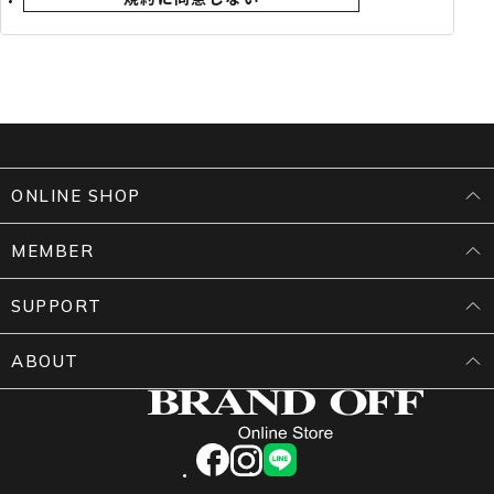
用いただけるサービスです。
4.「BRAND OFFメンバーズ」の名称が変更された場
合でも、本規約は継続して適用されます。
第2条（入会申込み）
1.入会申込みは、申込者本人のみが行えるものとし、
真実かつ正確な情報を提供し、必要項目を漏れなく登
録するものとします。本人確認書類の提示を求める場
ONLINE SHOP
合があります。
MEMBER
第3条（メンバーズカードの発行・貸与）
1.メンバーズカードは、物理的なカード（以下「カー
SUPPORT
ド」）及びスマートフォンで表示するバーコード（以
下「モバイルカード」）の2種類です。
ABOUT
2.当社およびFCは、1会員につき1つのメンバーズカ
ードを貸与し、所有権は当社に帰属します。
3.モバイルカードは、マイページへの登録により利用
可能となります。
facebook
instagram
LINE
4.カード裏面に自署のうえ、会員本人の責任で管理す
るものとします。