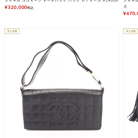
シャネル ココマーク トートバッグ バッグ レディース A14305
シャネル
ス
¥320,000
税込
¥470,