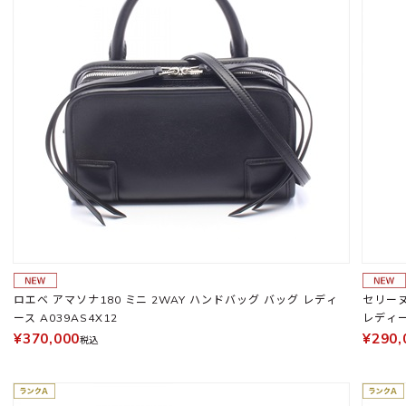
ロエベ アマソナ180 ミニ 2WAY ハンドバッグ バッグ レディ
セリーヌ
ース A039AS4X12
レディ
¥370,000
¥290,
税込