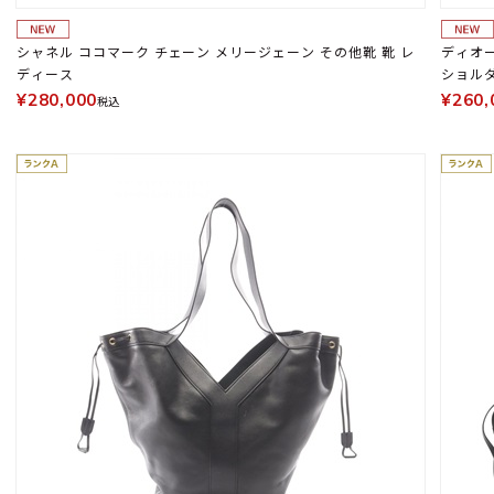
シャネル ココマーク チェーン メリージェーン その他靴 靴 レ
ディオー
ディース
ショルダ
¥280,000
¥260,
税込