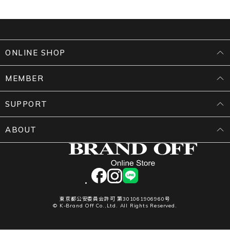
ONLINE SHOP
MEMBER
SUPPORT
ABOUT
facebook
instagram
LINE
東京都公安委員会許可 第301061906960号
© K-Brand Off Co.,Ltd. All Rights Reserved.