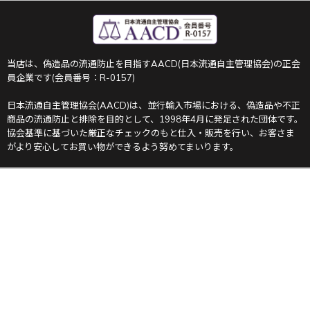
当店は、偽造品の流通防止を目指すAACD(日本流通自主管理協会)の正会
員企業です(会員番号：R-0157)
日本流通自主管理協会(AACD)は、並行輸入市場における、偽造品や不正
商品の流通防止と排除を目的として、1998年4月に発足された団体です。
協会基準に基づいた厳正なチェックのもと仕入・販売を行い、お客さま
がより安心してお買い物ができるよう努めてまいります。