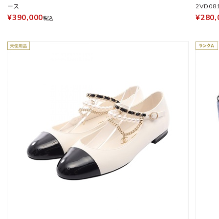
ース
2VD08
¥390,000
¥280,
税込