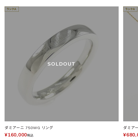
SOLDOUT
ダミアーニ 750WG リング
ダミアー
¥160,000
¥680,
税込