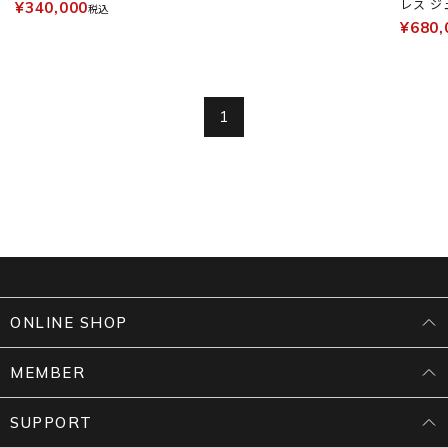
レス ジ
¥340,000
税込
¥680,
1
ONLINE SHOP
MEMBER
SUPPORT