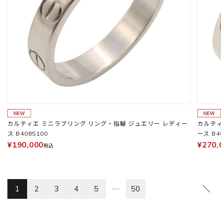
カルティエ ミニラブリング リング・指輪 ジュエリー レディー
カルティ
ス B4085100
ース B4
¥190,000
¥270,
税込
…
1
2
3
4
5
50