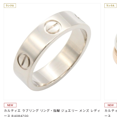
カルティエ ラブリング リング・指輪 ジュエリー メンズ レディ
カルティエ トリ
ース B4084700
ース