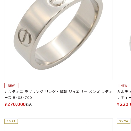
カルティエ ラブリング リング・指輪 ジュエリー メンズ レディ
カルティ
ース B4084700
レディ
¥270,000
¥220,
税込