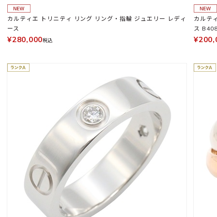
カルティエ トリニティ リング リング・指輪 ジュエリー レディ
カルティエ ミニラ
ース
ス B40
¥280,000
¥200,
税込