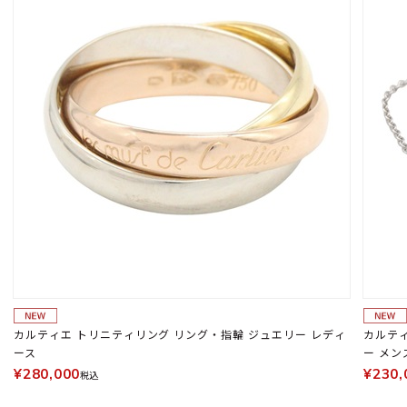
カルティエ トリニティリング リング・指輪 ジュエリー レディ
カルティ
ース
ー メン
¥280,000
¥230,
税込