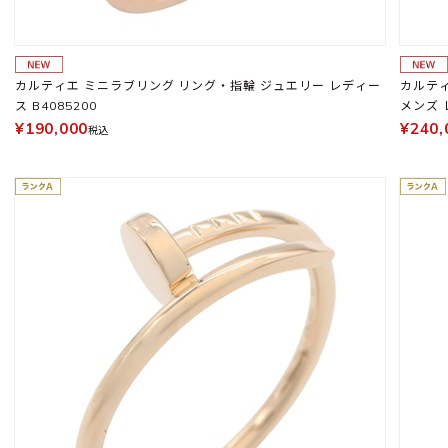
カルティエ ミニラブリング リング・指輪 ジュエリー レディー
カルティ
ス B4085200
メンズ 
¥190,000
¥240,
税込