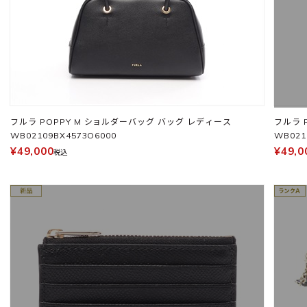
フルラ POPPY M ショルダーバッグ バッグ レディース
フルラ 
WB02109BX4573O6000
WB021
¥49,000
¥49,0
税込