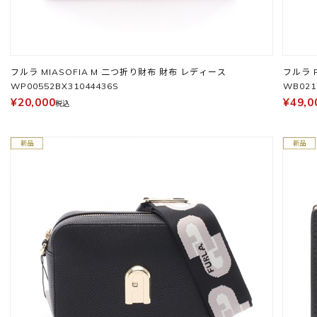
フルラ MIASOFIA M 二つ折り財布 財布 レディース
フルラ 
WP00552BX31044436S
WB021
¥20,000
¥49,0
税込