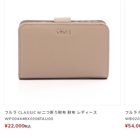
フルラ CLASSIC M 二つ折り財布 財布 レディース
フルラ 
WP00444BX0306TAU00
WB020
¥22,000
¥54,0
税込