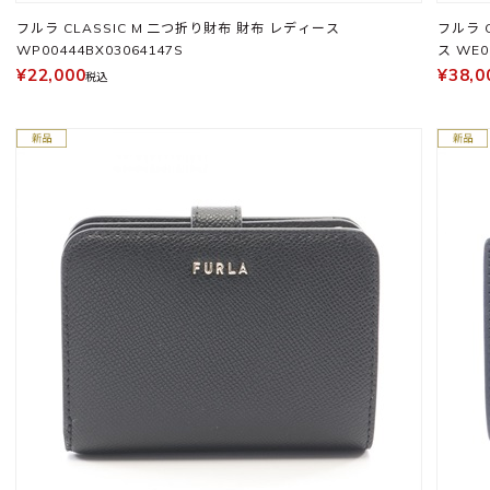
フルラ CLASSIC M 二つ折り財布 財布 レディース
フルラ 
WP00444BX03064147S
ス WE0
¥22,000
¥38,0
税込