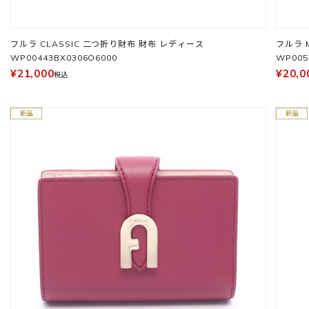
フルラ CLASSIC 二つ折り財布 財布 レディース
フルラ 
WP00443BX0306O6000
WP005
¥21,000
¥20,0
税込