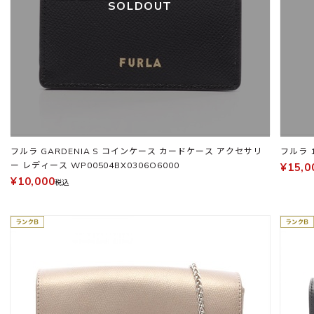
SOLDOUT
フルラ GARDENIA S コインケース カードケース アクセサリ
フルラ 
ー レディース WP00504BX0306O6000
¥15,0
¥10,000
税込