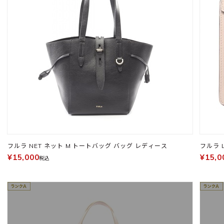
フルラ NET ネット M トートバッグ バッグ レディース
フルラ 
¥15,000
¥15,0
税込