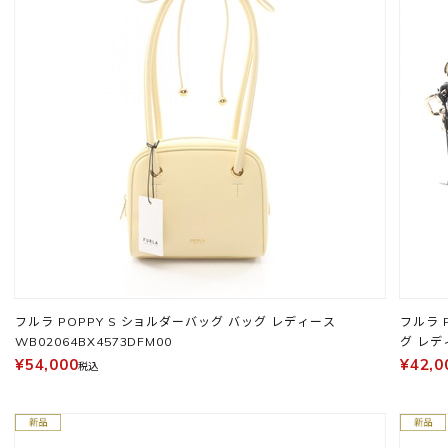
フルラ POPPY S ショルダーバッグ バッグ レディース
フルラ P
WB02064BX4573DFM00
グ レディ
¥54,000
¥42,0
税込