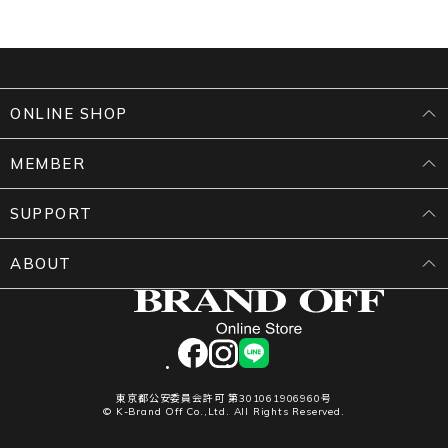
ONLINE SHOP
MEMBER
SUPPORT
ABOUT
facebook
instagram
LINE
東京都公安委員会許可 第301061906960号
© K-Brand Off Co.,Ltd. All Rights Reserved.