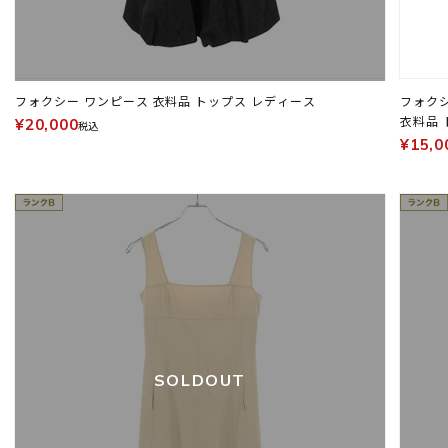
フォクシー ワンピース 衣料品 トップス レディース
フォク
衣料品 
¥20,000
税込
¥15,0
SOLDOUT