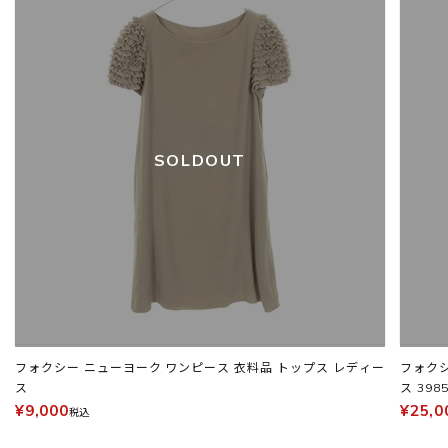
SOLDOUT
フォクシー ニューヨーク ワンピース 衣料品 トップス レディー
フォクシー ニューヨ
ス
ス 398
¥9,000
¥25,0
税込