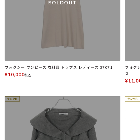
SOLDOUT
フォクシー ワンピース 衣料品 トップス レディース 37071
フォクシー ニューヨ
ス
¥10,000
税込
¥11,0