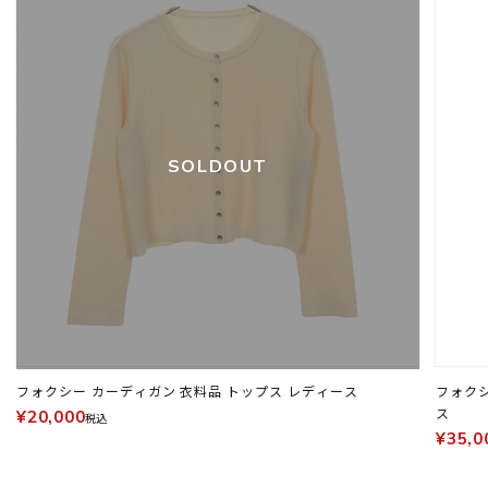
SOLDOUT
フォクシー カーディガン 衣料品 トップス レディース
フォクシ
ス
¥20,000
税込
¥35,0