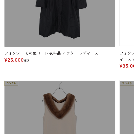
フォクシー その他コート 衣料品 アウター レディース
フォクシー ニューヨ
ィース 2
¥25,000
税込
¥35,0