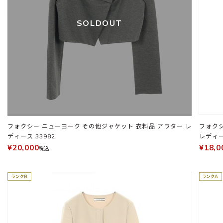
SOLDOUT
フォクシー ニューヨーク その他ジャケット 衣料品 アウター レ
フォクシ
ディース 33982
レディー
¥20,000
¥18,0
税込