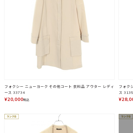
フォクシー ニューヨーク その他コート 衣料品 アウター レディ
フォクシー ニューヨ
ース 33734
ス 313
¥20,000
¥28,0
税込