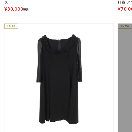
ス
料品 ア
¥30,000
¥70,0
税込