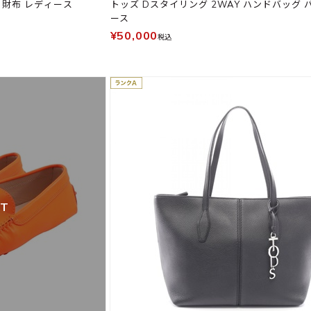
 財布 レディース
トッズ Dスタイリング 2WAY ハンドバッグ 
ース
¥50,000
税込
UT