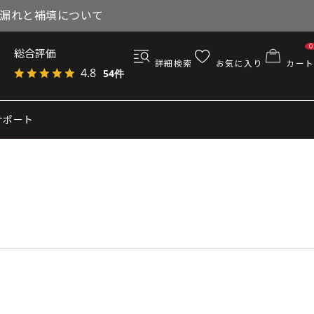
与漏れと補填について
0
総合評価
詳細検索
お気に入り
カート
4.8
54件
サポート