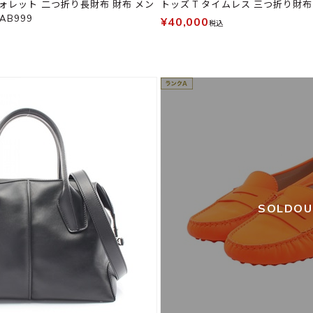
ォレット 二つ折り長財布 財布 メン
トッズ T タイムレス 三つ折り財布
AB999
¥40,000
税込
SOLDO