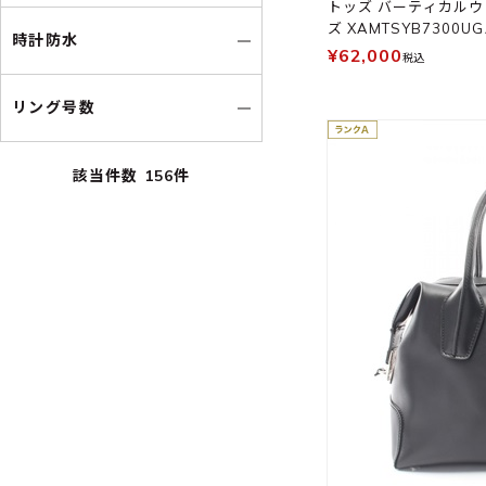
トッズ バーティカルウ
ズ XAMTSYB7300UG
時計防水
¥62,000
税込
リング号数
該当件数
156
件