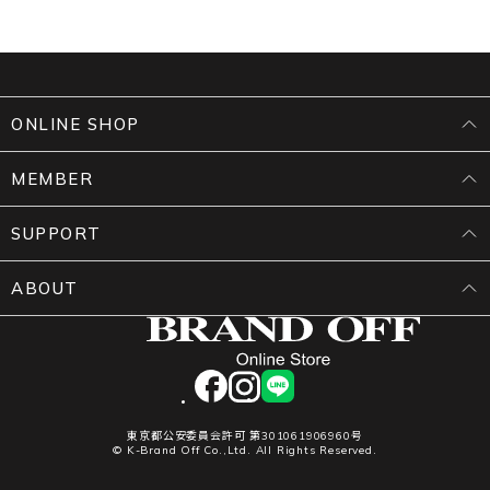
ONLINE SHOP
MEMBER
SUPPORT
ABOUT
facebook
instagram
LINE
東京都公安委員会許可 第301061906960号
© K-Brand Off Co.,Ltd. All Rights Reserved.