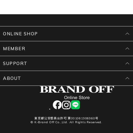
ONLINE SHOP
MEMBER
SUPPORT
ABOUT
facebook
instagram
LINE
東京都公安委員会許可 第301061906960号
© K-Brand Off Co.,Ltd. All Rights Reserved.