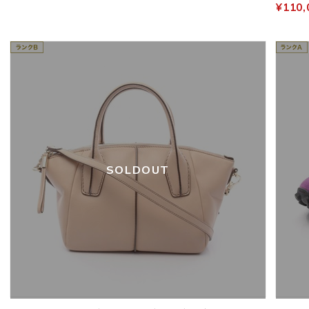
¥110,
SOLDOUT