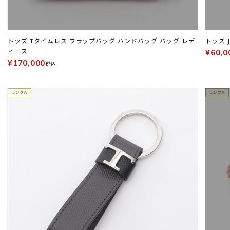
トッズ Tタイムレス フラップバッグ ハンドバッグ バッグ レデ
トッズ 
ィース
¥60,0
¥170,000
税込