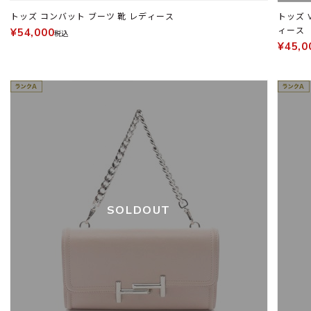
トッズ コンバット ブーツ 靴 レディース
トッズ 
ィース
¥54,000
税込
¥45,0
SOLDOUT