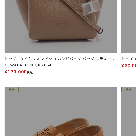
トッズ Tタイムレス マイクロ ハンドバッグ バッグ レディース
トッズ 
XBWAPAFL000QRI2L64
¥60,0
¥120,000
税込