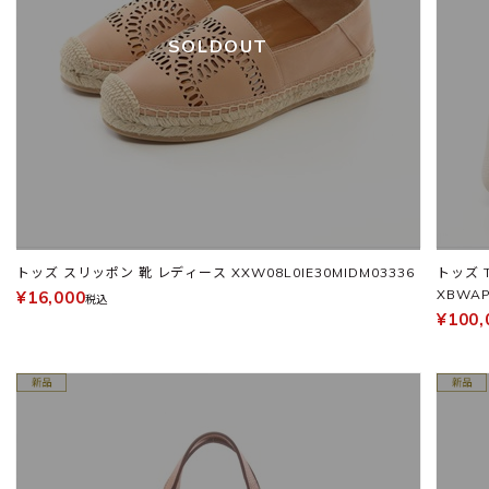
SOLDOUT
トッズ スリッポン 靴 レディース XXW08L0IE30MIDM03336
トッズ 
XBWAP
¥16,000
税込
¥100,