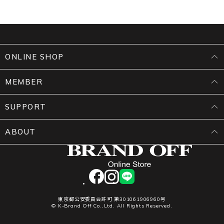
ONLINE SHOP
MEMBER
SUPPORT
ABOUT
facebook
instagram
LINE
東京都公安委員会許可 第301061906960号
© K-Brand Off Co.,Ltd. All Rights Reserved.