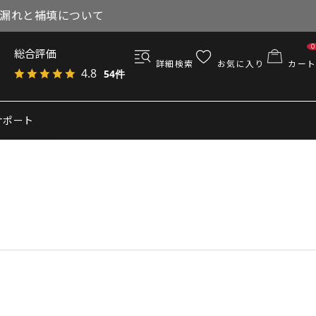
与漏れと補填について
0
総合評価
詳細検索
お気に入り
カート
4.8
54件
サポート