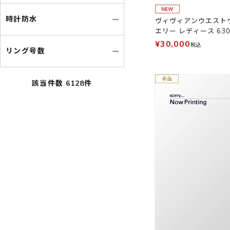
時計防水
ヴィヴィアンウエストウッ
エリー レディース 630
¥30,000
税込
リング号数
該当件数
6128
件