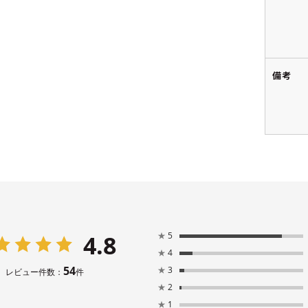
備考
4.8
★
5
★
4
54
★
3
レビュー件数：
件
★
2
★
1