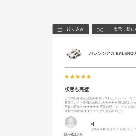
絞り込み
表示：新し
バレンシアガ BALENCIA
状態も完璧
この商品を選んだ決め手
:探していたデザイン・モ
状態ランク・説明の正確さ
:★★★★★ 説明以上だ
写真の正確さ
:★★★★★ 写真の通りで、とても分
価格の納得感
:★★☆☆☆ 少し割高に感じた
sj
ご利用回数:
始めて
年代:
50代