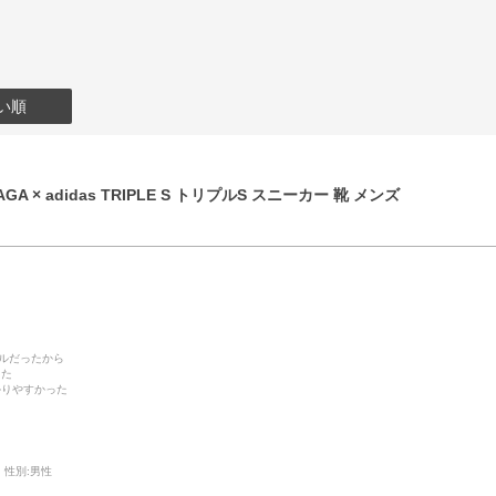
い順
GA × adidas TRIPLE S トリプルS スニーカー 靴 メンズ
デルだったから
った
かりやすかった
性別:
男性