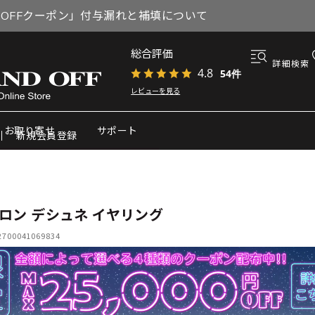
円OFFクーポン」付与漏れと補填について
総合評価
詳細検索
4.8
54件
レビューを見る
お取り寄せ
サポート
新規会員登録
ロン デシュネ イヤリング
00041069834