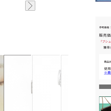
参考価格：
販売
「ブシュ
獲得
商品
使用
※商