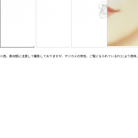
※色、素材感に注意して撮影しておりますが、デジカメの特性、ご覧になられているPCにより色味