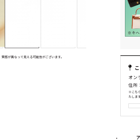
、質感が異なって見える可能性がございます。
オン
住所
※こち
たします