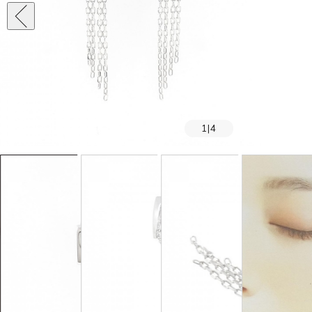
1
|
4
SOLD OUT