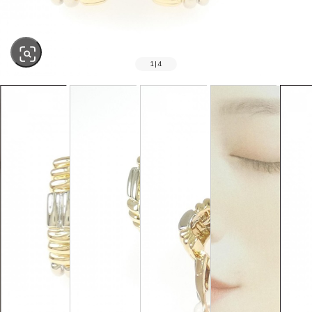
1
|
4
SOLD OUT