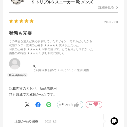
S トリプルS スニーカー 靴 メンズ
詳細を見る
2026.7.30
状態も完璧
この商品を選んだ決め手
:探していたデザイン・モデルだったから
状態ランク・説明の正確さ
:★★★★★ 説明以上だった
写真の正確さ
:★★★★★ 写真の通りで、とても分かりやすかった
価格の納得感
:★★☆☆☆ 少し割高に感じた
sj
ご利用回数:
始めて
年代:
50代
性別:
男性
記載内容のとおり、新品未使用
箱も綺麗で大変良かったです。
参考になった
1
Like!
0
店舗からの回答
2026.8.3