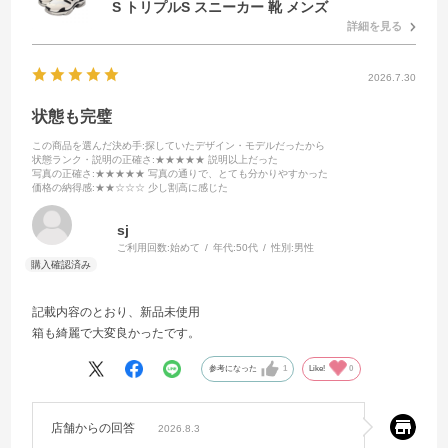
S トリプルS スニーカー 靴 メンズ
詳細を見る
2026.7.30
状態も完璧
この商品を選んだ決め手
:探していたデザイン・モデルだったから
状態ランク・説明の正確さ
:★★★★★ 説明以上だった
写真の正確さ
:★★★★★ 写真の通りで、とても分かりやすかった
価格の納得感
:★★☆☆☆ 少し割高に感じた
sj
ご利用回数:
始めて
年代:
50代
性別:
男性
記載内容のとおり、新品未使用
箱も綺麗で大変良かったです。
参考になった
1
Like!
0
店舗からの回答
2026.8.3