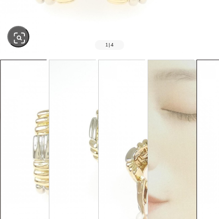
1
|
4
SOLD OUT