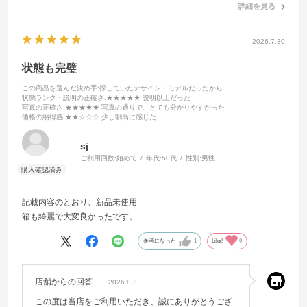
詳細を見る
2026.7.30
状態も完璧
この商品を選んだ決め手
:探していたデザイン・モデルだったから
状態ランク・説明の正確さ
:★★★★★ 説明以上だった
写真の正確さ
:★★★★★ 写真の通りで、とても分かりやすかった
価格の納得感
:★★☆☆☆ 少し割高に感じた
sj
ご利用回数:
始めて
年代:
50代
性別:
男性
記載内容のとおり、新品未使用
箱も綺麗で大変良かったです。
参考になった
1
Like!
0
店舗からの回答
2026.8.3
この度は当店をご利用いただき、誠にありがとうござ