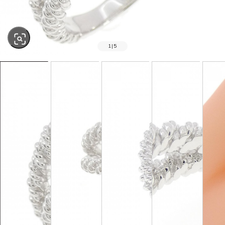
1
|
5
SOLD OUT