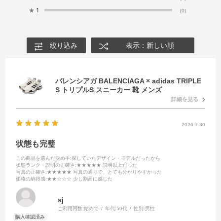
★
1
(0)
絞り込み
表示：新しい順
バレンシアガ BALENCIAGA × adidas TRIPLE
S トリプルS スニーカー 靴 メンズ
詳細を見る
2026.7.30
状態も完璧
この商品を選んだ決め手
:探していたデザイン・モデルだったから
状態ランク・説明の正確さ
:★★★★★ 説明以上だった
写真の正確さ
:★★★★★ 写真の通りで、とても分かりやすかった
価格の納得感
:★★☆☆☆ 少し割高に感じた
sj
ご利用回数:
始めて
年代:
50代
性別:
男性