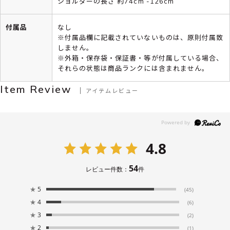
ショルダーの長さ 約74cm -126cm
付属品
なし
※付属品欄に記載されていないものは、原則付属致
しません。
※外箱・保存袋・保証書・等が付属している場合、
それらの状態は商品ランクには含まれません。
Item Review
アイテムレビュー
4.8
54
レビュー件数：
件
★
5
(45)
★
4
(6)
★
3
(2)
★
2
(1)