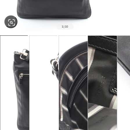
1
|
10
SOLD OUT