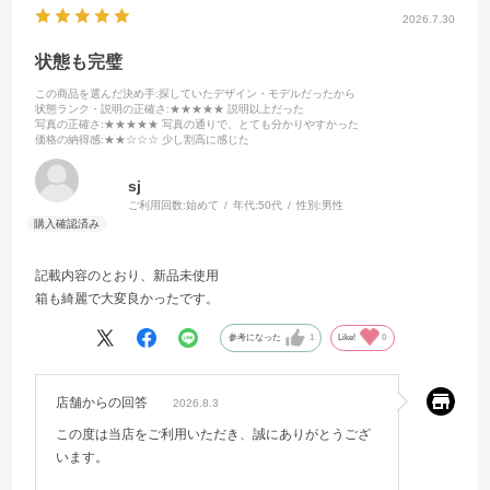
2026.7.30
状態も完璧
この商品を選んだ決め手
:探していたデザイン・モデルだったから
状態ランク・説明の正確さ
:★★★★★ 説明以上だった
写真の正確さ
:★★★★★ 写真の通りで、とても分かりやすかった
価格の納得感
:★★☆☆☆ 少し割高に感じた
sj
ご利用回数:
始めて
年代:
50代
性別:
男性
記載内容のとおり、新品未使用
箱も綺麗で大変良かったです。
参考になった
1
Like!
0
店舗からの回答
2026.8.3
この度は当店をご利用いただき、誠にありがとうござ
います。