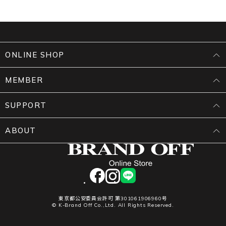
ONLINE SHOP
MEMBER
SUPPORT
ABOUT
facebook
instagram
LINE
東京都公安委員会許可 第301061906960号
© K-Brand Off Co.,Ltd. All Rights Reserved.