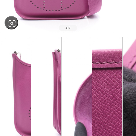
1
|
9
SOLD OUT