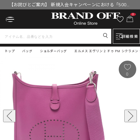
【お詫びとご案内】 新規入会キャンペーンにおける「500円
OFFクーポン」付与漏れと補填について
0
詳細検索
トップ
バッグ
ショルダーバッグ
エルメス エヴリン 2 ドゥ PM シクラメ
0