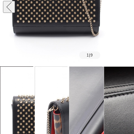
1
|
9
SOLD OUT