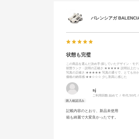
バレンシアガ BALENCIA
状態も完璧
この商品を選んだ決め手
:探していたデザイン・モ
状態ランク・説明の正確さ
:★★★★★ 説明以上だ
写真の正確さ
:★★★★★ 写真の通りで、とても分
価格の納得感
:★★☆☆☆ 少し割高に感じた
sj
ご利用回数:
始めて
年代:
50代
記載内容のとおり、新品未使用
箱も綺麗で大変良かったです。