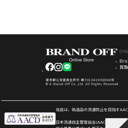
ON
Bra
facebook
instagram
LINE
買
東京都公安委員会許可 第301061906960号
© K-Brand Off Co.,Ltd. All Rights Reserved.
当店は、偽造品の流通防止を目指すAACD
日本流通自主管理協会(AACD)は、並