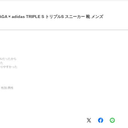
GA × adidas TRIPLE S トリプルS スニーカー 靴 メンズ
デルだったから
った
かりやすかった
性別:
男性