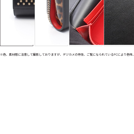
※色、素材感に注意して撮影しておりますが、デジカメの特性、ご覧になられているPCにより色味