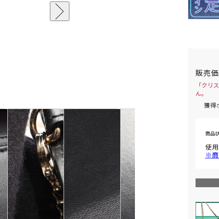
販売
「クリス
ん。
獲得
商品
使用
※商