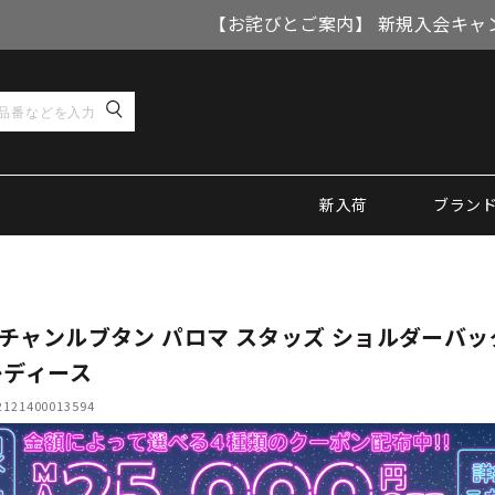
【お詫びとご案内】 新規入会キャ
新入荷
ブラン
チャンルブタン パロマ スタッズ ショルダーバッ
レディース
21400013594