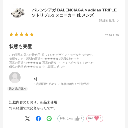
バレンシアガ BALENCIAGA × adidas TRIPLE
S トリプルS スニーカー 靴 メンズ
詳細を見る
2026.7.30
状態も完璧
この商品を選んだ決め手
:探していたデザイン・モデルだったから
状態ランク・説明の正確さ
:★★★★★ 説明以上だった
写真の正確さ
:★★★★★ 写真の通りで、とても分かりやすかった
価格の納得感
:★★☆☆☆ 少し割高に感じた
sj
ご利用回数:
始めて
年代:
50代
性別:
男性
記載内容のとおり、新品未使用
箱も綺麗で大変良かったです。
参考になった
1
Like!
0