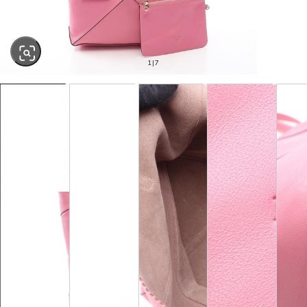
1
|
7
SOLD OUT