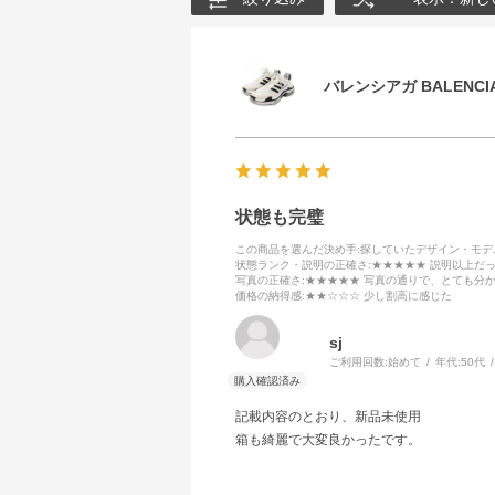
バレンシアガ BALENCIA
状態も完璧
この商品を選んだ決め手
:探していたデザイン・モ
状態ランク・説明の正確さ
:★★★★★ 説明以上だ
写真の正確さ
:★★★★★ 写真の通りで、とても分
価格の納得感
:★★☆☆☆ 少し割高に感じた
sj
ご利用回数:
始めて
年代:
50代
記載内容のとおり、新品未使用
箱も綺麗で大変良かったです。