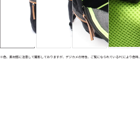
※色、素材感に注意して撮影しておりますが、デジカメの特性、ご覧になられているPCにより色味