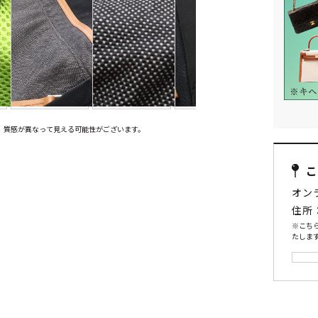
、質感が異なって見える可能性がございます。
オン
住所
※こち
たします