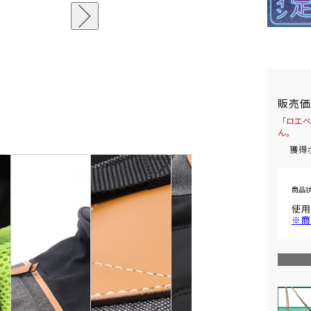
販売
「ロエベ 
ん。
獲得
商品
使用
※商