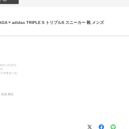
GA × adidas TRIPLE S トリプルS スニーカー 靴 メンズ
デルだったから
った
かりやすかった
性別:
男性