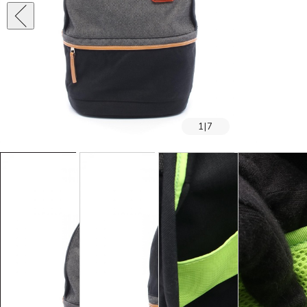
1
|
7
SOLD OUT