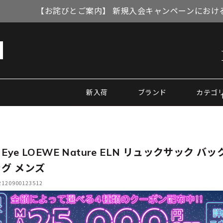
【お詫びとご案内】 新規入会キャンペーンにおける
新入荷
ブランド
カテゴ
Eye LOEWE Nature ELN リュックサック バ
ッグ メンズ
20900123512