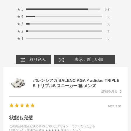
★
5
(45)
★
4
(6)
★
3
(2)
★
2
(1)
★
1
(0)
絞り込み
表示：新しい順
バレンシアガ BALENCIAGA × adidas TRIPLE
S トリプルS スニーカー 靴 メンズ
詳細を見る
2026.7.30
状態も完璧
この商品を選んだ決め手
:探していたデザイン・モデルだったから
状態ランク・説明の正確さ
:★★★★★ 説明以上だった