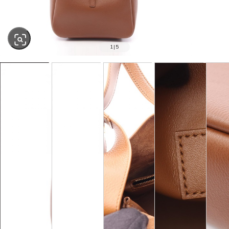
1
|
5
SOLD OUT