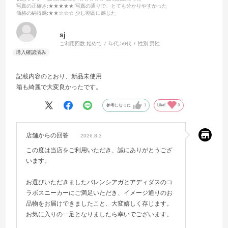
写真の正確さ
:★★★★★ 写真の通りで、とても分かりやすかった
価格の納得感
:★★☆☆☆ 少し割高に感じた
sj
ご利用回数:
始めて
年代:
50代
性別:
男性
記載内容のとおり、新品未使用
箱も綺麗で大変良かったです。
参考になった
1
Like!
0
店舗からの回答
2026.8.3
この度は当店をご利用いただき、誠にありがとうござ
います。
お選びいただきましたバレンシアガとアディダスのコ
ラボスニーカーにご満足いただき、イメージ通りのお
品物をお届けできましたこと、大変嬉しく存じます。
お気に入りの一足となりましたら幸いでございます。