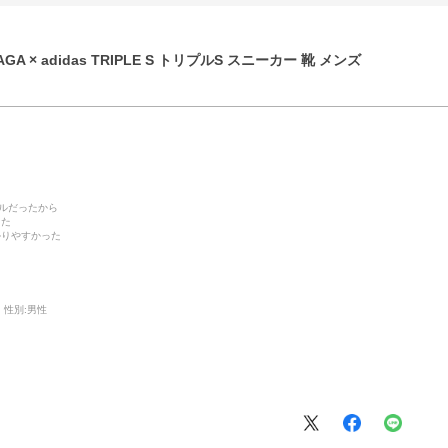
GA × adidas TRIPLE S トリプルS スニーカー 靴 メンズ
デルだったから
った
かりやすかった
性別:
男性