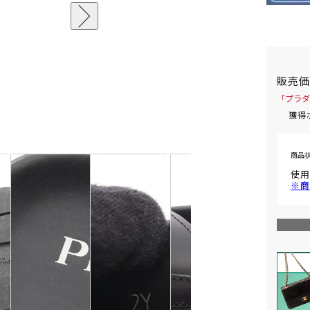
販売
「プラダ
獲得
商品
使用
※商