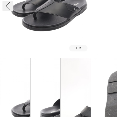
1
|
8
SOLD OUT