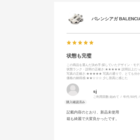
バレンシアガ BALENCIA
状態も完璧
この商品を選んだ決め手
:探していたデザイン・モ
状態ランク・説明の正確さ
:★★★★★ 説明以上だ
写真の正確さ
:★★★★★ 写真の通りで、とても分
価格の納得感
:★★☆☆☆ 少し割高に感じた
sj
ご利用回数:
始めて
年代:
50代
記載内容のとおり、新品未使用
箱も綺麗で大変良かったです。