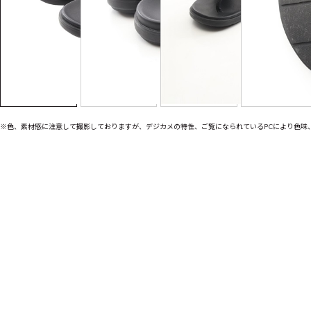
※色、素材感に注意して撮影しておりますが、デジカメの特性、ご覧になられているPCにより色味