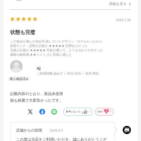
詳細を見る
2026.7.30
状態も完璧
この商品を選んだ決め手
:探していたデザイン・モデルだったから
状態ランク・説明の正確さ
:★★★★★ 説明以上だった
写真の正確さ
:★★★★★ 写真の通りで、とても分かりやすかった
価格の納得感
:★★☆☆☆ 少し割高に感じた
sj
ご利用回数:
始めて
年代:
50代
性別:
男性
記載内容のとおり、新品未使用
箱も綺麗で大変良かったです。
参考になった
1
Like!
0
店舗からの回答
2026.8.3
この度は当店をご利用いただき、誠にありがとうござ