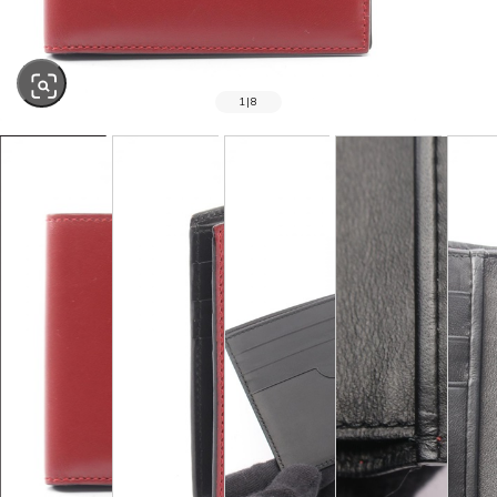
1
|
8
SOLD OUT