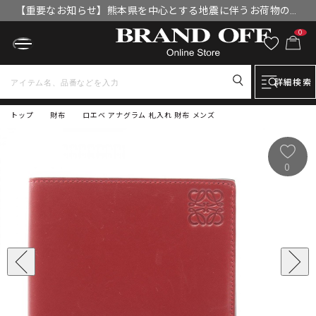
【重要なお知らせ】熊本県を中心とする地震に伴うお荷物のお
届けについて
0
詳細検索
トップ
財布
ロエベ アナグラム 札入れ 財布 メンズ
0