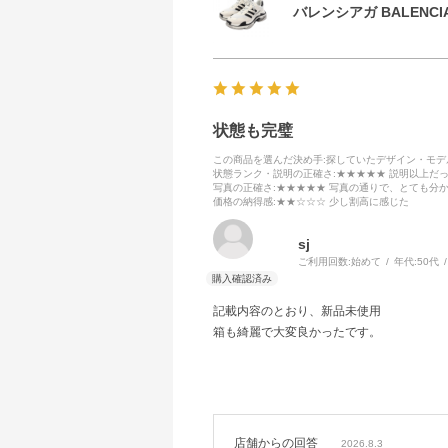
バレンシアガ BALENCIA
状態も完璧
この商品を選んだ決め手
:探していたデザイン・モ
状態ランク・説明の正確さ
:★★★★★ 説明以上だ
写真の正確さ
:★★★★★ 写真の通りで、とても分
価格の納得感
:★★☆☆☆ 少し割高に感じた
sj
ご利用回数:
始めて
年代:
50代
記載内容のとおり、新品未使用
箱も綺麗で大変良かったです。
店舗からの回答
2026.8.3