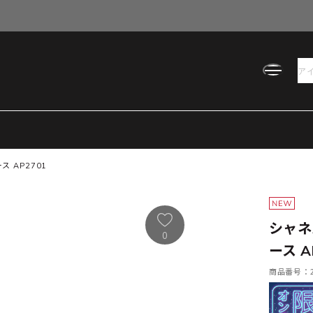
 AP2701
シャネ
0
ース A
商品番号：21