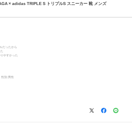
GA × adidas TRIPLE S トリプルS スニーカー 靴 メンズ
デルだったから
った
かりやすかった
性別:
男性