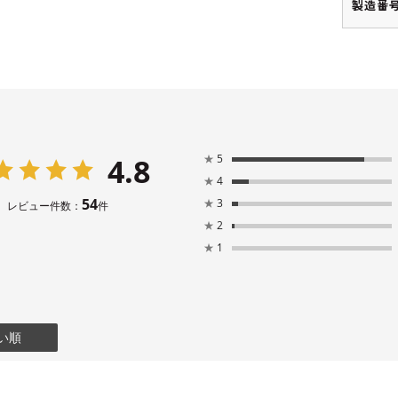
製造番号
4.8
★
5
★
4
54
★
3
レビュー件数：
件
★
2
★
1
い順