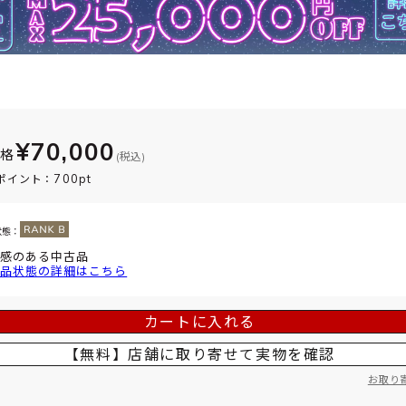
¥70,000
価格
(税込)
700pt
ポイント：
状態：
感のある中古品
品状態の詳細はこちら
カートに入れる
【無料】店舗に取り寄せて
実物を確認
お取り