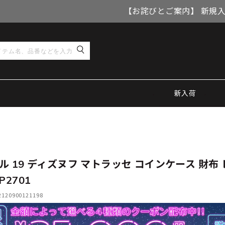
【お詫びとご案内】 新規
新入荷
ル 19 ディズヌフ マトラッセ コインケース 財布
P2701
20900121198