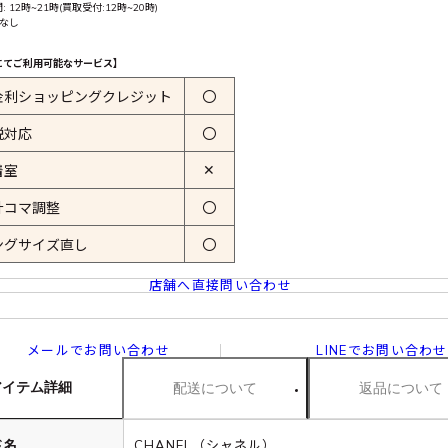
 12時~21時(買取受付:12時~20時)
 なし
にてご利用可能なサービス】
金利ショッピングクレジット
〇
税対応
〇
✕
着室
計コマ調整
〇
ングサイズ直し
〇
店舗へ直接問い合わせ
メールでお問い合わせ
LINEでお問い合わせ
アイテム詳細
配送について
返品について
ド名
CHANEL（シャネル）