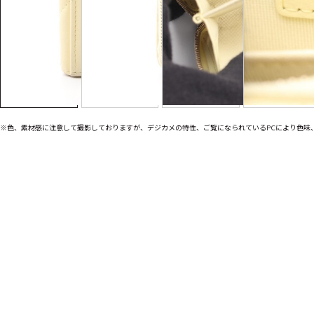
※色、素材感に注意して撮影しておりますが、デジカメの特性、ご覧になられているPCにより色味