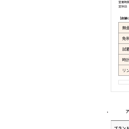
営業時間:
定休日:
【店舗
無
免
試
時
リ
ブラン