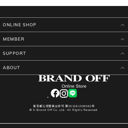
ONLINE SHOP
MEMBER
SUPPORT
ABOUT
facebook
instagram
LINE
東京都公安委員会許可 第301061906960号
© K-Brand Off Co.,Ltd. All Rights Reserved.