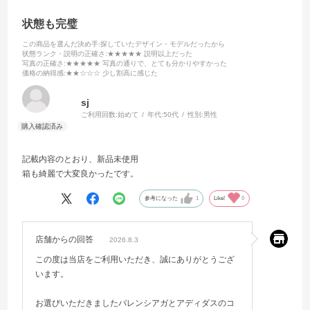
状態も完璧
この商品を選んだ決め手
:探していたデザイン・モデルだったから
状態ランク・説明の正確さ
:★★★★★ 説明以上だった
写真の正確さ
:★★★★★ 写真の通りで、とても分かりやすかった
価格の納得感
:★★☆☆☆ 少し割高に感じた
sj
ご利用回数:
始めて
年代:
50代
性別:
男性
記載内容のとおり、新品未使用
箱も綺麗で大変良かったです。
参考になった
1
Like!
0
店舗からの回答
2026.8.3
この度は当店をご利用いただき、誠にありがとうござ
います。
お選びいただきましたバレンシアガとアディダスのコ