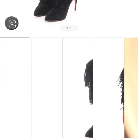
1
|
9
SOLD OUT