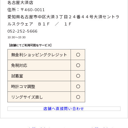
名古屋大須店
住所：〒460-0011
愛知県名古屋市中区大須３丁目２４番４４号大須セントラ
ルスクウェア Ｂ１Ｆ ／ １Ｆ
052-252-5666
10:30〜19:30
【店舗にてご利用可能なサービス】
無金利ショッピングクレジット
〇
免税対応
〇
試着室
〇
時計コマ調整
〇
リングサイズ直し
〇
店舗へ直接問い合わせ