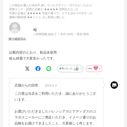
この商品を選んだ決め手
:探していたデザイン・モデルだったから
状態ランク・説明の正確さ
:★★★★★ 説明以上だった
写真の正確さ
:★★★★★ 写真の通りで、とても分かりやすかった
価格の納得感
:★★☆☆☆ 少し割高に感じた
sj
ご利用回数:
始めて
年代:
50代
性別:
男性
記載内容のとおり、新品未使用
箱も綺麗で大変良かったです。
参考になった
1
Like!
0
店舗からの回答
2026.8.3
この度は当店をご利用いただき、誠にありがとうござ
います。
お選びいただきましたバレンシアガとアディダスのコ
ラボスニーカーにご満足いただき、イメージ通りのお
品物をお届けできましたこと、大変嬉しく存じます。