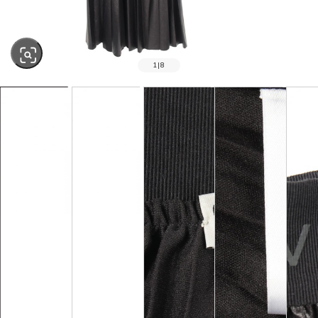
1
|
8
SOLD OUT