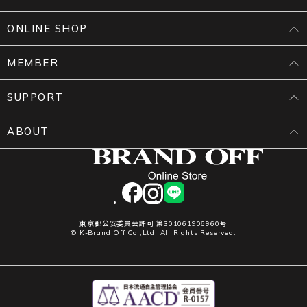
ONLINE SHOP
MEMBER
SUPPORT
ABOUT
facebook
instagram
LINE
東京都公安委員会許可 第301061906960号
© K-Brand Off Co.,Ltd. All Rights Reserved.