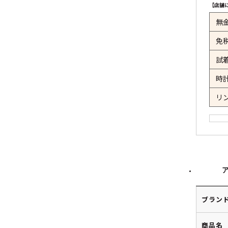
【店舗
無
免
試
時
リ
ブラン
商品名