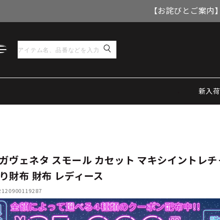
【お詫びとご案内】
新入
ガヴェネタ スモール カセット マキシイントレチ
り財布 財布 レディース
20900119287