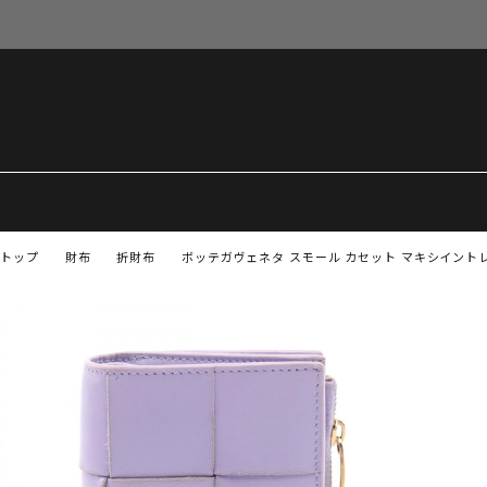
トップ
財布
折財布
ボッテガヴェネタ スモール カセット マキシイントレ