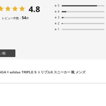
4.8
★
5
★
4
54
★
3
レビュー件数：
件
★
2
★
1
い順
GA × adidas TRIPLE S トリプルS スニーカー 靴 メンズ