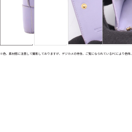
※色、素材感に注意して撮影しておりますが、デジカメの特性、ご覧になられているPCにより色味