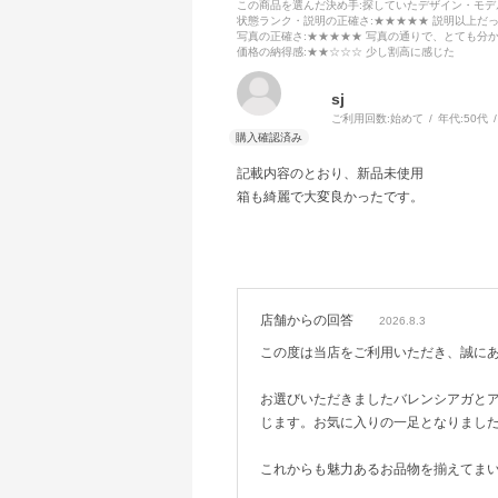
この商品を選んだ決め手
:探していたデザイン・モ
状態ランク・説明の正確さ
:★★★★★ 説明以上だ
写真の正確さ
:★★★★★ 写真の通りで、とても分
価格の納得感
:★★☆☆☆ 少し割高に感じた
sj
ご利用回数:
始めて
年代:
50代
記載内容のとおり、新品未使用
箱も綺麗で大変良かったです。
店舗からの回答
2026.8.3
この度は当店をご利用いただき、誠に
お選びいただきましたバレンシアガと
じます。お気に入りの一足となりまし
これからも魅力あるお品物を揃えてま