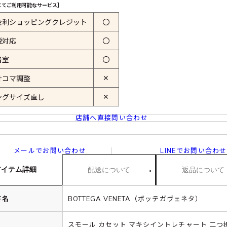
にてご利用可能なサービス】
金利ショッピングクレジット
〇
税対応
〇
着室
〇
✕
計コマ調整
✕
ングサイズ直し
店舗へ直接問い合わせ
メールでお問い合わせ
LINEでお問い合わせ
アイテム詳細
配送について
返品について
ド名
BOTTEGA VENETA（ボッテガヴェネタ）
スモール カセット マキシイントレチャート 二つ