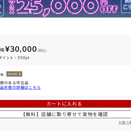
¥30,000
価格
(税込)
300pt
ポイント：
状態：
感のある中古品
品状態の詳細はこちら
カートに入れる
【無料】店舗に取り寄せて
実物を確認
お取り