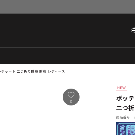
チャート 二つ折り財布 財布 レディース
ボッテ
0
二つ折
商品番号：21