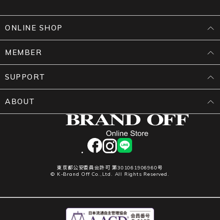
ONLINE SHOP
MEMBER
SUPPORT
ABOUT
facebook
instagram
LINE
東京都公安委員会許可 第301061906960号
© K-Brand Off Co.,Ltd. All Rights Reserved.