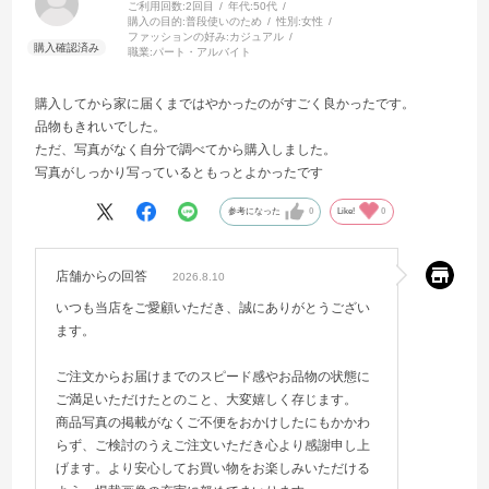
ご利用回数:
2回目
年代:
50代
購入の目的:
普段使いのため
性別:
女性
ファッションの好み:
カジュアル
職業:
パート・アルバイト
購入してから家に届くまではやかったのがすごく良かったです。
品物もきれいでした。
ただ、写真がなく自分で調べてから購入しました。
写真がしっかり写っているともっとよかったです
参考になった
0
Like!
0
店舗からの回答
2026.8.10
いつも当店をご愛顧いただき、誠にありがとうござい
ます。
ご注文からお届けまでのスピード感やお品物の状態に
ご満足いただけたとのこと、大変嬉しく存じます。
商品写真の掲載がなくご不便をおかけしたにもかかわ
らず、ご検討のうえご注文いただき心より感謝申し上
げます。より安心してお買い物をお楽しみいただける