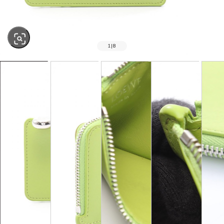
1
|
8
SOLD OUT