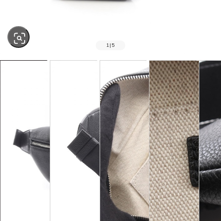
1
|
5
SOLD OUT