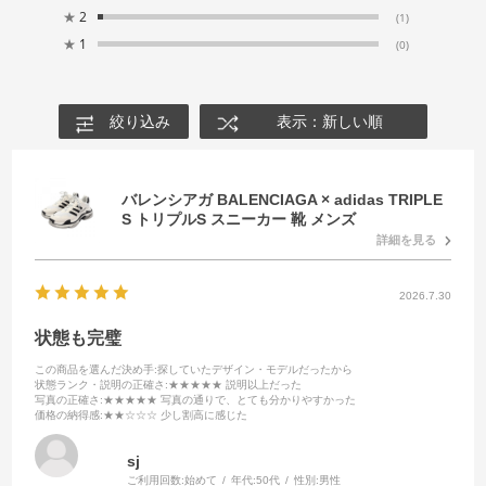
★
2
(1)
★
1
(0)
絞り込み
表示：新しい順
バレンシアガ BALENCIAGA × adidas TRIPLE
S トリプルS スニーカー 靴 メンズ
詳細を見る
2026.7.30
状態も完璧
この商品を選んだ決め手
:探していたデザイン・モデルだったから
状態ランク・説明の正確さ
:★★★★★ 説明以上だった
写真の正確さ
:★★★★★ 写真の通りで、とても分かりやすかった
価格の納得感
:★★☆☆☆ 少し割高に感じた
sj
ご利用回数:
始めて
年代:
50代
性別:
男性