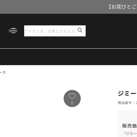
【お詫びとご
ース
ジミー
商品番号：21
0
販売
「ジミー