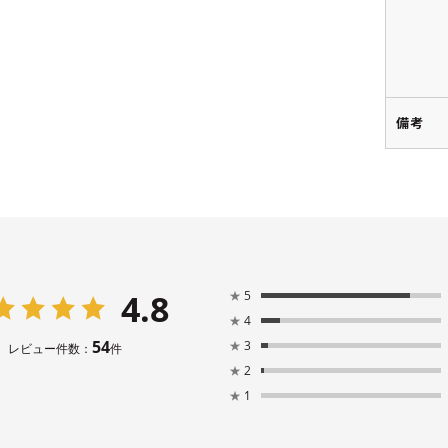
備考
4.8
★
5
★
4
54
★
3
レビュー件数：
件
★
2
★
1