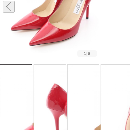
1
|
6
SOLD OUT