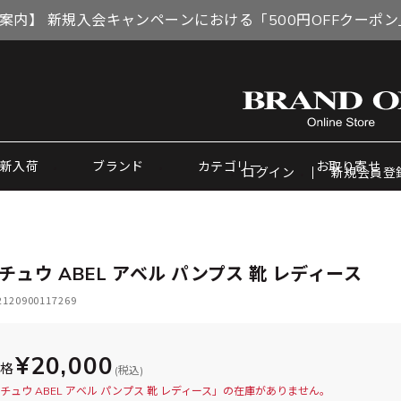
案内】 新規入会キャンペーンにおける「500円OFFクーポ
新入荷
ブランド
カテゴリー
お取り寄せ
ログイン
新規会員登
チュウ ABEL アベル パンプス 靴 レディース
20900117269
¥20,000
価格
(税込)
チュウ ABEL アベル パンプス 靴 レディース」の在庫がありません。