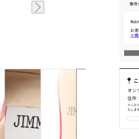
獲得
商品
お客
※商
オン
住所
※こち
たします