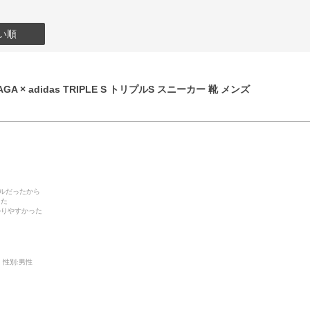
い順
GA × adidas TRIPLE S トリプルS スニーカー 靴 メンズ
デルだったから
った
かりやすかった
性別:
男性