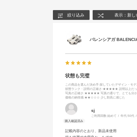
絞り込み
表示：新し
バレンシアガ BALENCIA
状態も完璧
この商品を選んだ決め手
:探していたデザイン・モ
状態ランク・説明の正確さ
:★★★★★ 説明以上だ
写真の正確さ
:★★★★★ 写真の通りで、とても分
価格の納得感
:★★☆☆☆ 少し割高に感じた
sj
ご利用回数:
始めて
年代:
50代
記載内容のとおり、新品未使用