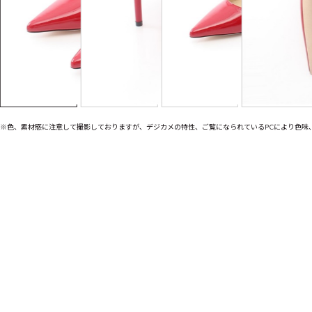
※色、素材感に注意して撮影しておりますが、デジカメの特性、ご覧になられているPCにより色味