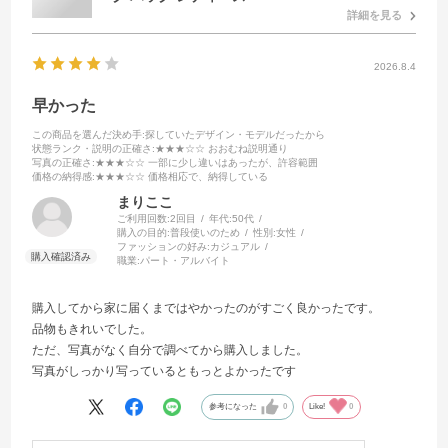
詳細を見る
2026.8.4
早かった
この商品を選んだ決め手
:探していたデザイン・モデルだったから
状態ランク・説明の正確さ
:★★★☆☆ おおむね説明通り
写真の正確さ
:★★★☆☆ 一部に少し違いはあったが、許容範囲
価格の納得感
:★★★☆☆ 価格相応で、納得している
まりここ
ご利用回数:
2回目
年代:
50代
購入の目的:
普段使いのため
性別:
女性
ファッションの好み:
カジュアル
職業:
パート・アルバイト
購入してから家に届くまではやかったのがすごく良かったです。
品物もきれいでした。
ただ、写真がなく自分で調べてから購入しました。
写真がしっかり写っているともっとよかったです
参考になった
0
Like!
0