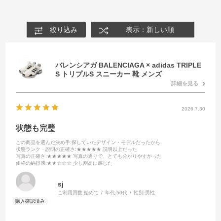
絞り込み
表示：新しい順
バレンシアガ BALENCIAGA × adidas TRIPLE
S トリプルS スニーカー 靴 メンズ
詳細を見る
2026.7.30
状態も完璧
この商品を選んだ決め手
:探していたデザイン・モデルだったから
状態ランク・説明の正確さ
:★★★★★ 説明以上だった
写真の正確さ
:★★★★★ 写真の通りで、とても分かりやすかった
価格の納得感
:★★☆☆☆ 少し割高に感じた
sj
ご利用回数:
始めて
年代:
50代
性別:
男性