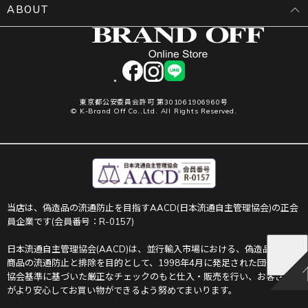
ABOUT
facebook
instagram
LINE
東京都公安委員会許可 第301061906960号
© K-Brand Off Co.,Ltd. All Rights Reserved.
当店は、偽造品の流通防止を目指すAACD(日本流通自主管理協会)の正会
員企業です(会員番号：R-0157)
日本流通自主管理協会(AACD)は、並行輸入市場における、偽造品や不正
商品の流通防止と排除を目的として、1998年4月に発足された団体です。
協会基準に基づいた厳正なチェックのもと仕入・販売を行い、お客さま
がより安心してお買い物ができるよう努めてまいります。