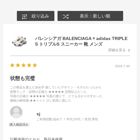
絞り込み
表示：新しい順
バレンシアガ BALENCIAGA × adidas TRIPLE
S トリプルS スニーカー 靴 メンズ
詳細を見る
2026.7.30
状態も完璧
この商品を選んだ決め手
:探していたデザイン・モデルだったから
状態ランク・説明の正確さ
:★★★★★ 説明以上だった
写真の正確さ
:★★★★★ 写真の通りで、とても分かりやすかった
価格の納得感
:★★☆☆☆ 少し割高に感じた
sj
ご利用回数:
始めて
年代:
50代
性別:
男性
記載内容のとおり、新品未使用