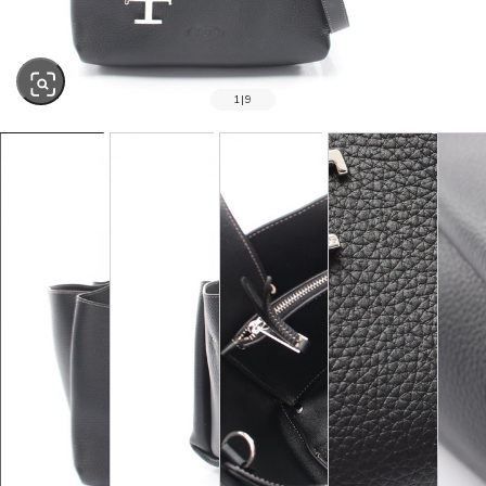
1
|
9
SOLD OUT