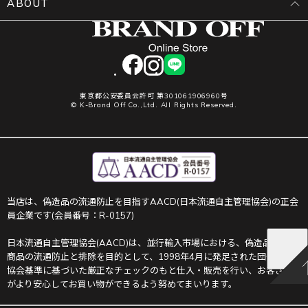
ABOUT
facebook
instagram
LINE
東京都公安委員会許可 第301061906960号
© K-Brand Off Co.,Ltd. All Rights Reserved.
当店は、偽造品の流通防止を目指すAACD(日本流通自主管理協会)の正会
員企業です(会員番号：R-0157)
日本流通自主管理協会(AACD)は、並行輸入市場における、偽造品や不正
商品の流通防止と排除を目的として、1998年4月に発足された団体です。
協会基準に基づいた厳正なチェックのもと仕入・販売を行い、お客さま
がより安心してお買い物ができるよう努めてまいります。