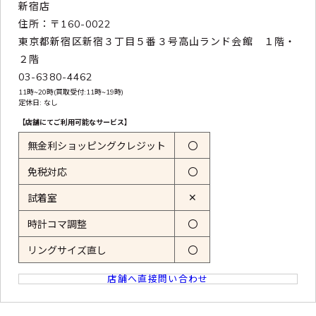
新宿店
住所：〒160-0022
東京都新宿区新宿３丁目５番３号高山ランド会館 １階・
２階
03-6380-4462
11時~20時(買取受付:11時~19時)
定休日: なし
【店舗にてご利用可能なサービス】
無金利ショッピングクレジット
〇
免税対応
〇
✕
試着室
時計コマ調整
〇
リングサイズ直し
〇
店舗へ直接問い合わせ