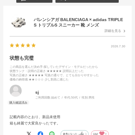
バレンシアガ BALENCIAGA × adidas TRIPLE
S トリプルS スニーカー 靴 メンズ
詳細を見る
2026.7.30
状態も完璧
この商品を選んだ決め手
:探していたデザイン・モデルだったから
状態ランク・説明の正確さ
:★★★★★ 説明以上だった
写真の正確さ
:★★★★★ 写真の通りで、とても分かりやすかった
価格の納得感
:★★☆☆☆ 少し割高に感じた
sj
ご利用回数:
始めて
年代:
50代
性別:
男性
記載内容のとおり、新品未使用
箱も綺麗で大変良かったです。
参考になった
1
Like!
0