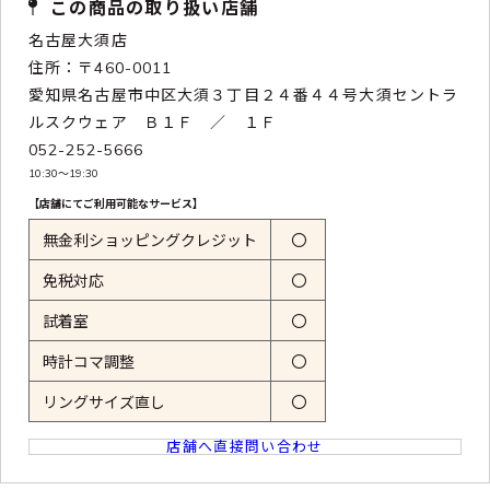
この商品の取り扱い店舗
名古屋大須店
住所：〒460-0011
愛知県名古屋市中区大須３丁目２４番４４号大須セントラ
ルスクウェア Ｂ１Ｆ ／ １Ｆ
052-252-5666
10:30〜19:30
【店舗にてご利用可能なサービス】
無金利ショッピングクレジット
〇
免税対応
〇
試着室
〇
時計コマ調整
〇
リングサイズ直し
〇
店舗へ直接問い合わせ