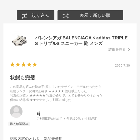
絞り込み
表示：新しい順
バレンシアガ BALENCIAGA × adidas TRIPLE
S トリプルS スニーカー 靴 メンズ
詳細を見る
2026.7.30
状態も完璧
この商品を選んだ決め手
:探していたデザイン・モデルだったから
状態ランク・説明の正確さ
:★★★★★ 説明以上だった
写真の正確さ
:★★★★★ 写真の通りで、とても分かりやすかった
価格の納得感
:★★☆☆☆ 少し割高に感じた
sj
ご利用回数:
始めて
年代:
50代
性別:
男性
記載内容のとおり、新品未使用