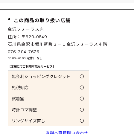
この商品の取り扱い店舗
金沢フォーラス店
住所：〒920-0849
石川県金沢市堀川新町３ー１金沢フォーラス４階
076-204-7676
10:00~20:00 定休日:なし
【店舗にてご利用可能なサービス】
無金利ショッピングクレジット
〇
免税対応
〇
試着室
〇
時計コマ調整
〇
リングサイズ直し
〇
店舗へ直接問い合わせ