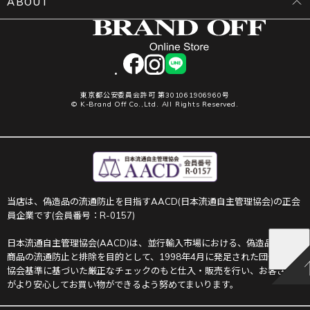
ABOUT
facebook
instagram
LINE
東京都公安委員会許可 第301061906960号
© K-Brand Off Co.,Ltd. All Rights Reserved.
当店は、偽造品の流通防止を目指すAACD(日本流通自主管理協会)の正会
員企業です(会員番号：R-0157)
日本流通自主管理協会(AACD)は、並行輸入市場における、偽造品や不正
商品の流通防止と排除を目的として、1998年4月に発足された団体です。
協会基準に基づいた厳正なチェックのもと仕入・販売を行い、お客さま
がより安心してお買い物ができるよう努めてまいります。