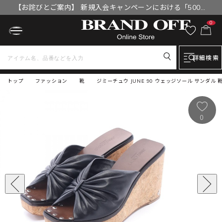
【お詫びとご案内】 新規入会キャンペーンにおける「500円
OFFクーポン」付与漏れと補填について
0
詳細検索
トップ
ファッション
靴
ジミーチュウ JUNE 90 ウェッジソール サンダル 
0