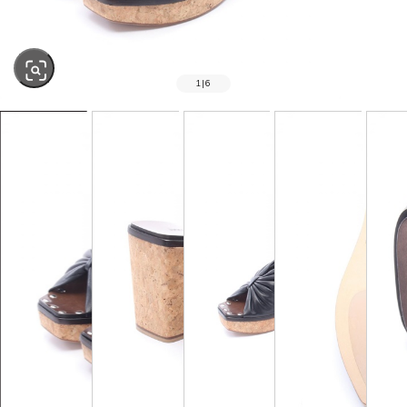
1
|
6
SOLD OUT