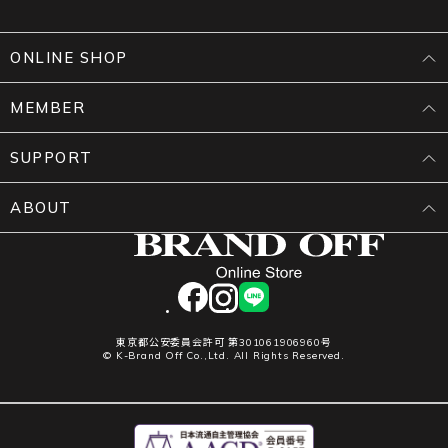
ONLINE SHOP
MEMBER
SUPPORT
ABOUT
facebook
instagram
LINE
東京都公安委員会許可 第301061906960号
© K-Brand Off Co.,Ltd. All Rights Reserved.