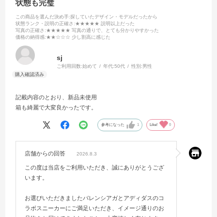
状態も完璧
この商品を選んだ決め手
:探していたデザイン・モデルだったから
状態ランク・説明の正確さ
:★★★★★ 説明以上だった
写真の正確さ
:★★★★★ 写真の通りで、とても分かりやすかった
価格の納得感
:★★☆☆☆ 少し割高に感じた
sj
ご利用回数:
始めて
年代:
50代
性別:
男性
記載内容のとおり、新品未使用
箱も綺麗で大変良かったです。
参考になった
1
Like!
0
店舗からの回答
2026.8.3
この度は当店をご利用いただき、誠にありがとうござ
います。
お選びいただきましたバレンシアガとアディダスのコ
ラボスニーカーにご満足いただき、イメージ通りのお