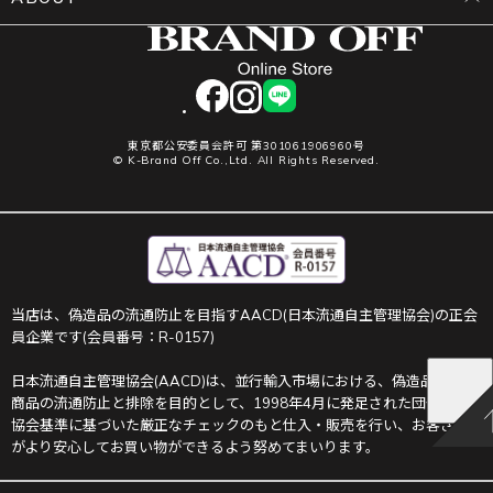
facebook
instagram
LINE
東京都公安委員会許可 第301061906960号
© K-Brand Off Co.,Ltd. All Rights Reserved.
当店は、偽造品の流通防止を目指すAACD(日本流通自主管理協会)の正会
員企業です(会員番号：R-0157)
日本流通自主管理協会(AACD)は、並行輸入市場における、偽造品や不正
商品の流通防止と排除を目的として、1998年4月に発足された団体です。
協会基準に基づいた厳正なチェックのもと仕入・販売を行い、お客さま
がより安心してお買い物ができるよう努めてまいります。