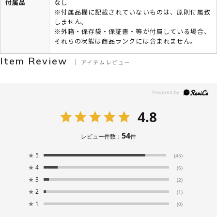
付属品
なし
※付属品欄に記載されていないものは、原則付属致
しません。
※外箱・保存袋・保証書・等が付属している場合、
それらの状態は商品ランクには含まれません。
Item Review
アイテムレビュー
4.8
54
レビュー件数：
件
★
5
(45)
★
4
(6)
★
3
(2)
★
2
(1)
★
1
(0)