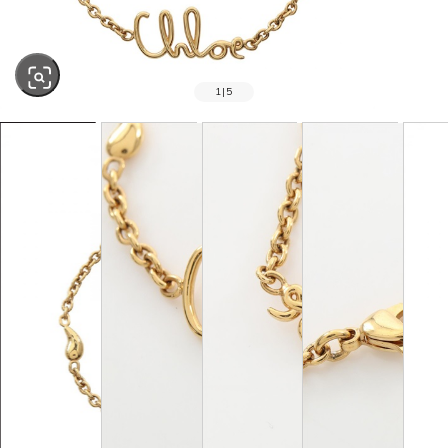
1
|
5
SOLD OUT