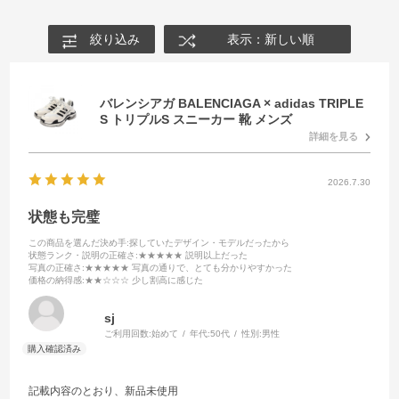
絞り込み
表示：新しい順
バレンシアガ BALENCIAGA × adidas TRIPLE
S トリプルS スニーカー 靴 メンズ
詳細を見る
2026.7.30
状態も完璧
この商品を選んだ決め手
:探していたデザイン・モデルだったから
状態ランク・説明の正確さ
:★★★★★ 説明以上だった
写真の正確さ
:★★★★★ 写真の通りで、とても分かりやすかった
価格の納得感
:★★☆☆☆ 少し割高に感じた
sj
ご利用回数:
始めて
年代:
50代
性別:
男性
記載内容のとおり、新品未使用