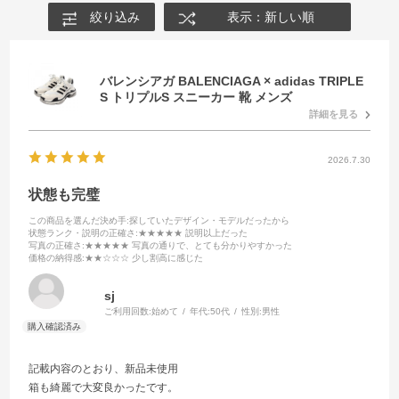
絞り込み
表示：新しい順
バレンシアガ BALENCIAGA × adidas TRIPLE
S トリプルS スニーカー 靴 メンズ
詳細を見る
2026.7.30
状態も完璧
この商品を選んだ決め手
:探していたデザイン・モデルだったから
状態ランク・説明の正確さ
:★★★★★ 説明以上だった
写真の正確さ
:★★★★★ 写真の通りで、とても分かりやすかった
価格の納得感
:★★☆☆☆ 少し割高に感じた
sj
ご利用回数:
始めて
年代:
50代
性別:
男性
記載内容のとおり、新品未使用
箱も綺麗で大変良かったです。