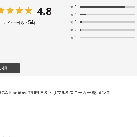
4.8
★
5
★
4
54
★
3
レビュー件数：
件
★
2
★
1
い順
GA × adidas TRIPLE S トリプルS スニーカー 靴 メンズ