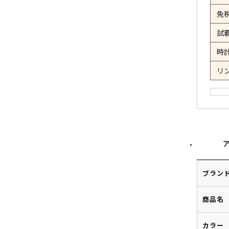
免
試
時
リ
ブラン
商品名
カラー