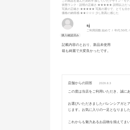
この商品を選んだ決め手
:探していたデザイン・モ
状態ランク・説明の正確さ
:★★★★★ 説明以上だ
写真の正確さ
:★★★★★ 写真の通りで、とても分
価格の納得感
:★★☆☆☆ 少し割高に感じた
sj
ご利用回数:
始めて
年代:
50代
記載内容のとおり、新品未使用
箱も綺麗で大変良かったです。
店舗からの回答
2026.8.3
この度は当店をご利用いただき、誠に
お選びいただきましたバレンシアガと
じます。お気に入りの一足となりまし
これからも魅力あるお品物を揃えてま