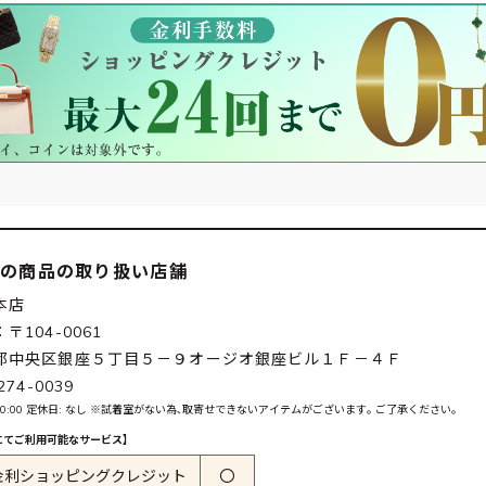
この商品の取り扱い店舗
本店
〒104-0061
都中央区銀座５丁目５－９オージオ銀座ビル１Ｆ－４Ｆ
274-0039
0-20:00 定休日: なし ※試着室がない為､取寄せできないアイテムがございます｡ ご了承ください｡
にてご利用可能なサービス】
金利ショッピングクレジット
〇