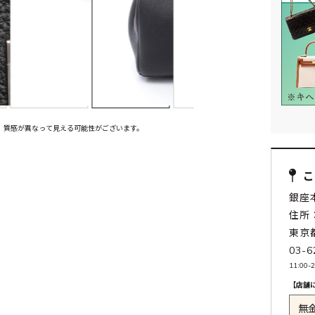
、質感が異なって見える可能性がございます。
銀座
住所：
東京
03-6
11:0
【店舗
無