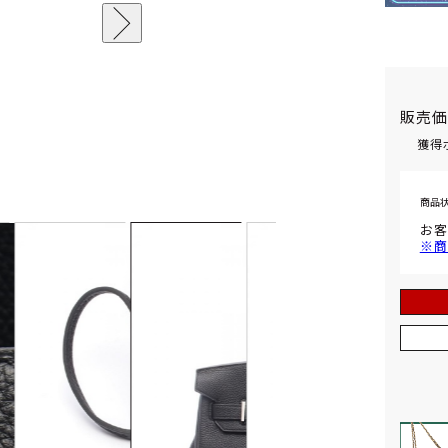
販売
獲得
商品
お客
※商