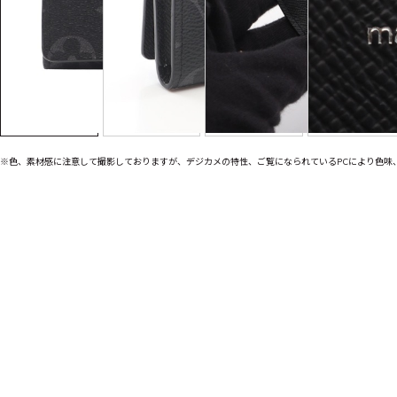
※色、素材感に注意して撮影しておりますが、デジカメの特性、ご覧になられているPCにより色味