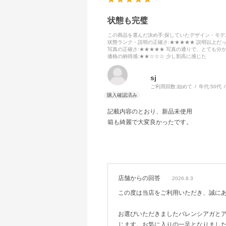
状態も完璧
この商品を選んだ決め手
:探していたデザイン・モ
状態ランク・説明の正確さ
:★★★★★ 説明以上だ
写真の正確さ
:★★★★★ 写真の通りで、とても分
価格の納得感
:★★☆☆☆ 少し割高に感じた
sj
ご利用回数:
始めて
年代:
50代
記載内容のとおり、新品未使用
箱も綺麗で大変良かったです。
店舗からの回答
2026.8.3
この度は当店をご利用いただき、誠に
お選びいただきましたバレンシアガと
じます。お気に入りの一足となりまし