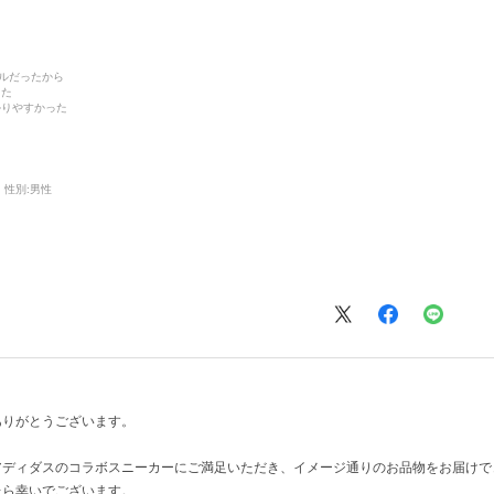
デルだったから
った
かりやすかった
性別:
男性
ありがとうございます。
アディダスのコラボスニーカーにご満足いただき、イメージ通りのお品物をお届けで
たら幸いでございます。