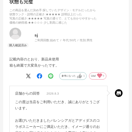
状態も完璧
この商品を選んだ決め手
:探していたデザイン・モデルだったから
状態ランク・説明の正確さ
:★★★★★ 説明以上だった
写真の正確さ
:★★★★★ 写真の通りで、とても分かりやすかった
価格の納得感
:★★☆☆☆ 少し割高に感じた
sj
ご利用回数:
始めて
年代:
50代
性別:
男性
記載内容のとおり、新品未使用
箱も綺麗で大変良かったです。
参考になった
1
Like!
0
店舗からの回答
2026.8.3
この度は当店をご利用いただき、誠にありがとうござ
います。
お選びいただきましたバレンシアガとアディダスのコ
ラボスニーカーにご満足いただき、イメージ通りのお