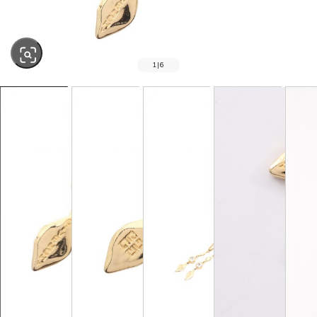
1
|
6
SOLD OUT