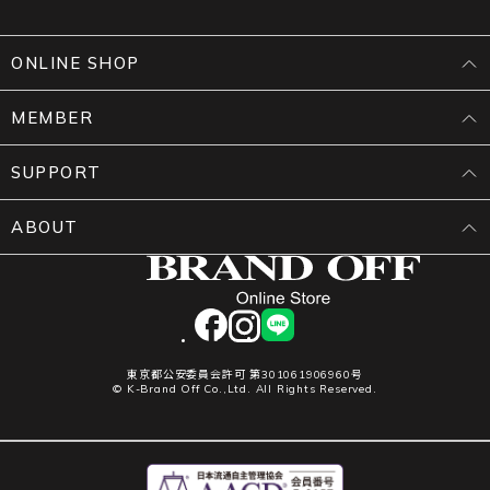
ONLINE SHOP
MEMBER
SUPPORT
ABOUT
facebook
instagram
LINE
東京都公安委員会許可 第301061906960号
© K-Brand Off Co.,Ltd. All Rights Reserved.