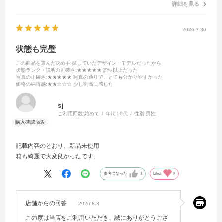
詳細を見る
2026.7.30
状態も完璧
この商品を選んだ決め手
:探していたデザイン・モデルだったから
状態ランク・説明の正確さ
:★★★★★ 説明以上だった
写真の正確さ
:★★★★★ 写真の通りで、とても分かりやすかった
価格の納得感
:★★☆☆☆ 少し割高に感じた
sj
ご利用回数:
始めて
年代:
50代
性別:
男性
記載内容のとおり、新品未使用
箱も綺麗で大変良かったです。
参考になった
1
Like!
0
店舗からの回答
2026.8.3
この度は当店をご利用いただき、誠にありがとうござ