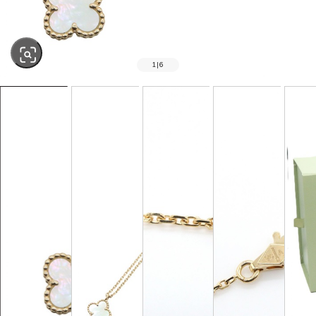
1
|
6
SOLD OUT