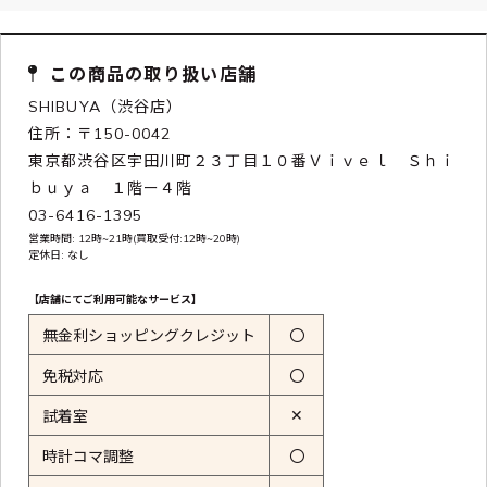
この商品の取り扱い店舗
SHIBUYA（渋谷店）
住所：〒150-0042
東京都渋谷区宇田川町２３丁目１０番Ｖｉｖｅｌ Ｓｈｉ
ｂｕｙａ １階ー４階
03-6416-1395
営業時間: 12時~21時(買取受付:12時~20時)
定休日: なし
【店舗にてご利用可能なサービス】
無金利ショッピングクレジット
〇
免税対応
〇
✕
試着室
時計コマ調整
〇