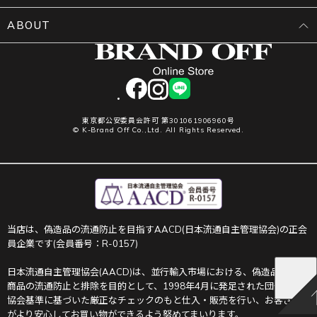
ABOUT
facebook
instagram
LINE
東京都公安委員会許可 第301061906960号
© K-Brand Off Co.,Ltd. All Rights Reserved.
当店は、偽造品の流通防止を目指すAACD(日本流通自主管理協会)の正会
員企業です(会員番号：R-0157)
日本流通自主管理協会(AACD)は、並行輸入市場における、偽造品や不正
商品の流通防止と排除を目的として、1998年4月に発足された団体です。
協会基準に基づいた厳正なチェックのもと仕入・販売を行い、お客さま
がより安心してお買い物ができるよう努めてまいります。