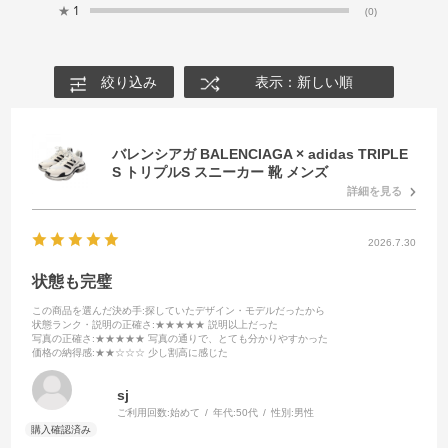
★
1
(0)
絞り込み
表示：新しい順
バレンシアガ BALENCIAGA × adidas TRIPLE
S トリプルS スニーカー 靴 メンズ
詳細を見る
2026.7.30
状態も完璧
この商品を選んだ決め手
:探していたデザイン・モデルだったから
状態ランク・説明の正確さ
:★★★★★ 説明以上だった
写真の正確さ
:★★★★★ 写真の通りで、とても分かりやすかった
価格の納得感
:★★☆☆☆ 少し割高に感じた
sj
ご利用回数:
始めて
年代:
50代
性別:
男性