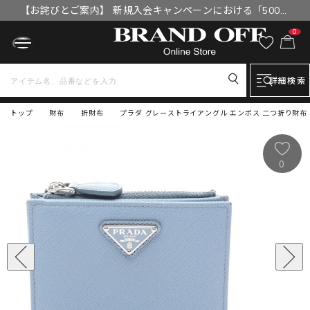
【お詫びとご案内】 新規入会キャンペーンにおける「500円
OFFクーポン」付与漏れと補填について
0
詳細検索
トップ
財布
折財布
プラダ グレーストライアングル エンボス 二つ折り財布 財布
0