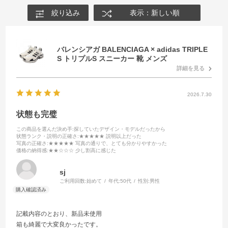
絞り込み
表示：新しい順
バレンシアガ BALENCIAGA × adidas TRIPLE
S トリプルS スニーカー 靴 メンズ
詳細を見る
2026.7.30
状態も完璧
この商品を選んだ決め手
:探していたデザイン・モデルだったから
状態ランク・説明の正確さ
:★★★★★ 説明以上だった
写真の正確さ
:★★★★★ 写真の通りで、とても分かりやすかった
価格の納得感
:★★☆☆☆ 少し割高に感じた
sj
ご利用回数:
始めて
年代:
50代
性別:
男性
記載内容のとおり、新品未使用
箱も綺麗で大変良かったです。