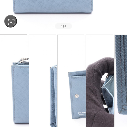
1
|
8
SOLD OUT