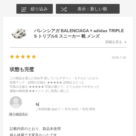
絞り込み
表示：新しい順
バレンシアガ BALENCIAGA × adidas TRIPLE
S トリプルS スニーカー 靴 メンズ
詳細を見る
2026.7.30
状態も完璧
この商品を選んだ決め手
:探していたデザイン・モデルだったから
状態ランク・説明の正確さ
:★★★★★ 説明以上だった
写真の正確さ
:★★★★★ 写真の通りで、とても分かりやすかった
価格の納得感
:★★☆☆☆ 少し割高に感じた
sj
ご利用回数:
始めて
年代:
50代
性別:
男性
記載内容のとおり、新品未使用
箱も綺麗で大変良かったです。