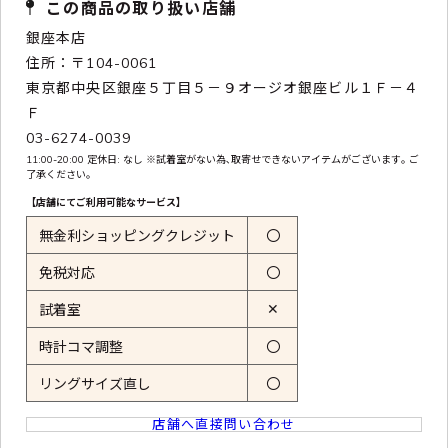
この商品の取り扱い店舗
銀座本店
住所：〒104-0061
東京都中央区銀座５丁目５－９オージオ銀座ビル１Ｆ－４
Ｆ
03-6274-0039
11:00-20:00 定休日: なし ※試着室がない為､取寄せできないアイテムがございます｡ ご
了承ください｡
【店舗にてご利用可能なサービス】
無金利ショッピングクレジット
〇
免税対応
〇
✕
試着室
時計コマ調整
〇
リングサイズ直し
〇
店舗へ直接問い合わせ