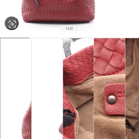
1
|
12
SOLD OUT